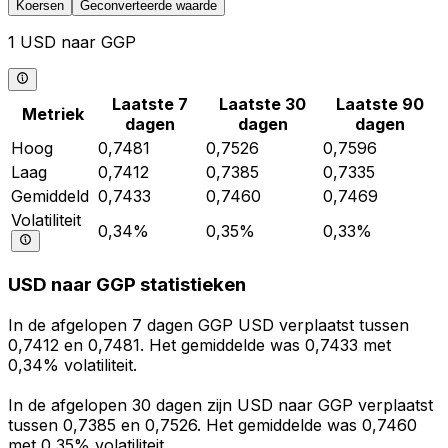
Koersen
Geconverteerde waarde
1 USD naar GGP
Laatste 7
Laatste 30
Laatste 90
Metriek
dagen
dagen
dagen
Hoog
0,7481
0,7526
0,7596
Laag
0,7412
0,7385
0,7335
Gemiddeld
0,7433
0,7460
0,7469
Volatiliteit
0,34%
0,35%
0,33%
USD naar GGP statistieken
In de afgelopen 7 dagen GGP USD verplaatst tussen
0,7412 en 0,7481. Het gemiddelde was 0,7433 met
0,34% volatiliteit.
In de afgelopen 30 dagen zijn USD naar GGP verplaatst
tussen 0,7385 en 0,7526. Het gemiddelde was 0,7460
met 0,35% volatiliteit.