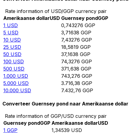
Rate information of USD/GGP currency pair
Amerikaanse dollar
USD
Guernsey pond
GGP
1
USD
0,743276
GGP
5
USD
3,71638
GGP
10
USD
7,43276
GGP
25
USD
18,5819
GGP
50
USD
37,1638
GGP
100
USD
74,3276
GGP
500
USD
371,638
GGP
1.000
USD
743,276
GGP
5.000
USD
3.716,38
GGP
10.000
USD
7.432,76
GGP
Converteer Guernsey pond naar Amerikaanse dollar
Rate information of GGP/USD currency pair
Guernsey pond
GGP
Amerikaanse dollar
USD
1
GGP
1,34539
USD