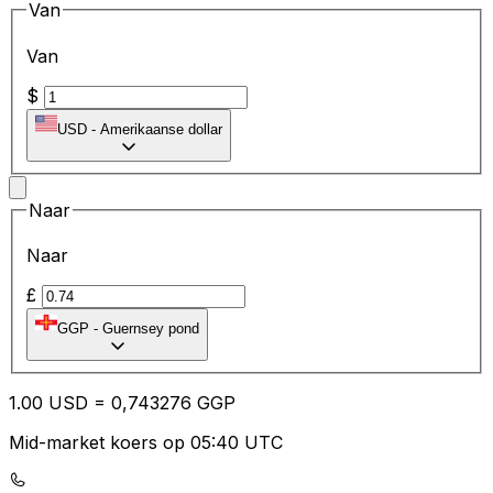
Van
Van
$
USD
-
Amerikaanse dollar
Naar
Naar
£
GGP
-
Guernsey pond
1.00
USD
=
0,
743276
GGP
Mid-market koers op 05:40 UTC