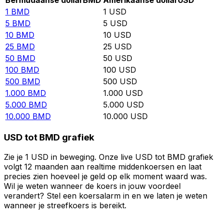
Bermudaanse dollar
BMD
Amerikaanse dollar
USD
1
BMD
1
USD
5
BMD
5
USD
10
BMD
10
USD
25
BMD
25
USD
50
BMD
50
USD
100
BMD
100
USD
500
BMD
500
USD
1.000
BMD
1.000
USD
5.000
BMD
5.000
USD
10.000
BMD
10.000
USD
USD tot BMD grafiek
Zie je 1 USD in beweging. Onze live USD tot BMD grafiek
volgt 12 maanden aan realtime middenkoersen en laat
precies zien hoeveel je geld op elk moment waard was.
Wil je weten wanneer de koers in jouw voordeel
verandert? Stel een koersalarm in en we laten je weten
wanneer je streefkoers is bereikt.