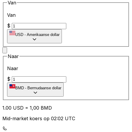
Van
Van
$
USD
-
Amerikaanse dollar
Naar
Naar
$
BMD
-
Bermudaanse dollar
1.00
USD
=
1,
00
BMD
Mid-market koers op 02:02 UTC