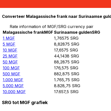
10.000
SRG
5.663,31
MGF
Converteer Malagassische frank naar Surinaamse gul
Rate information of MGF/SRG currency pair
Malagassische frank
MGF
Surinaamse gulden
SRG
1
MGF
1,76575
SRG
5
MGF
8,82875
SRG
10
MGF
17,6575
SRG
25
MGF
44,1438
SRG
50
MGF
88,2875
SRG
100
MGF
176,575
SRG
500
MGF
882,875
SRG
1.000
MGF
1.765,75
SRG
5.000
MGF
8.828,75
SRG
10.000
MGF
17.657,5
SRG
SRG tot MGF grafiek