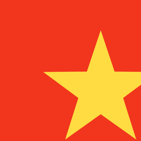
Naar
MGF
MGF
-
Malagassische frank
1.00
SRG
=
0,
566331
MGF
Mid-market koers op 16:59 UTC
Praat vandaag met een valuta-expert.
Wij kunnen concurr
Gesprek plannen
Wij gebruiken de midmarket koers voor onze Converter. D
bekijken
Wist je dat je met Xe geld naar het buitenland kunt sturen