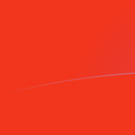
Meld je vandaag aan
SRG naar MGF wisselkoersen vandaa
Converteer Surinaamse gulden naar Malagassische fr
Rate information of SRG/MGF currency pair
Surinaamse gulden
SRG
Malagassische frank
MGF
1
SRG
0,566331
MGF
5
SRG
2,83166
MGF
10
SRG
5,66331
MGF
25
SRG
14,1583
MGF
50
SRG
28,3166
MGF
100
SRG
56,6331
MGF
500
SRG
283,166
MGF
1.000
SRG
566,331
MGF
5.000
SRG
2.831,66
MGF