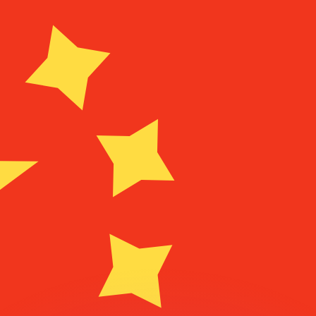
erende koersen overtreffen.
it is alleen ter informatie. U ontvangt deze koers niet bij
?