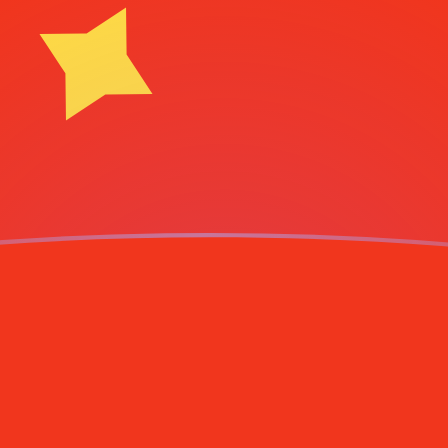
g
ank