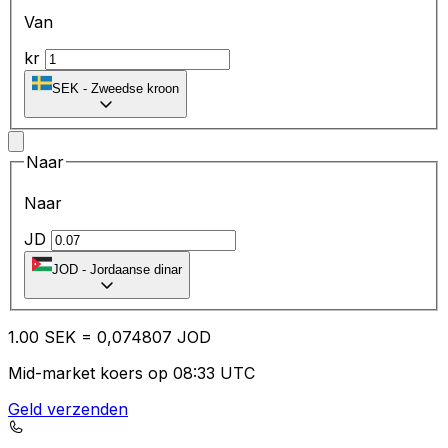
Van
kr
SEK
-
Zweedse kroon
Naar
Naar
JD
JOD
-
Jordaanse dinar
1.00
SEK
=
0,
074807
JOD
Mid-market koers op 08:33 UTC
Geld verzenden