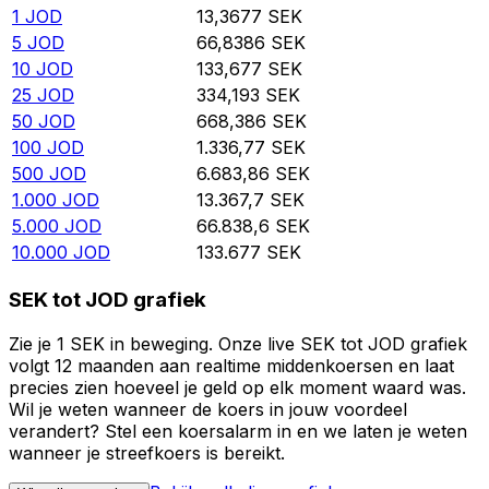
1
JOD
13,3677
SEK
5
JOD
66,8386
SEK
10
JOD
133,677
SEK
25
JOD
334,193
SEK
50
JOD
668,386
SEK
100
JOD
1.336,77
SEK
500
JOD
6.683,86
SEK
1.000
JOD
13.367,7
SEK
5.000
JOD
66.838,6
SEK
10.000
JOD
133.677
SEK
SEK tot JOD grafiek
Zie je 1 SEK in beweging. Onze live SEK tot JOD grafiek
volgt 12 maanden aan realtime middenkoersen en laat
precies zien hoeveel je geld op elk moment waard was.
Wil je weten wanneer de koers in jouw voordeel
verandert? Stel een koersalarm in en we laten je weten
wanneer je streefkoers is bereikt.