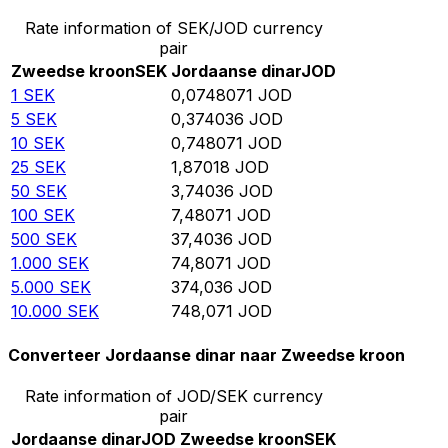
Rate information of SEK/JOD currency
pair
Zweedse kroon
SEK
Jordaanse dinar
JOD
1
SEK
0,0748071
JOD
5
SEK
0,374036
JOD
10
SEK
0,748071
JOD
25
SEK
1,87018
JOD
50
SEK
3,74036
JOD
100
SEK
7,48071
JOD
500
SEK
37,4036
JOD
1.000
SEK
74,8071
JOD
5.000
SEK
374,036
JOD
10.000
SEK
748,071
JOD
Converteer Jordaanse dinar naar Zweedse kroon
Rate information of JOD/SEK currency
pair
Jordaanse dinar
JOD
Zweedse kroon
SEK