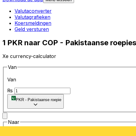
Valutaconverter
Valutagrafieken
Koersmeldingen
Geld versturen
1 PKR naar COP - Pakistaanse roepie
Xe currency-calculator
Van
Van
₨
PKR
-
Pakistaanse roepie
Naar
Naar