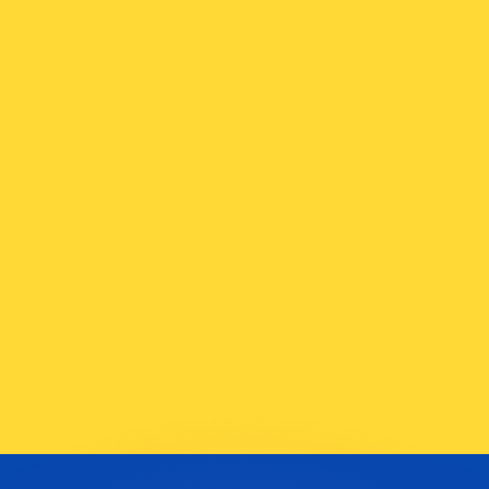
erende koersen overtreffen.
it is alleen ter informatie. U ontvangt deze koers niet bij
?