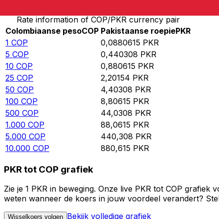
Rate information of COP/PKR currency pair
Colombiaanse peso
COP
Pakistaanse roepie
PKR
1
COP
0,0880615
PKR
5
COP
0,440308
PKR
10
COP
0,880615
PKR
25
COP
2,20154
PKR
50
COP
4,40308
PKR
100
COP
8,80615
PKR
500
COP
44,0308
PKR
1.000
COP
88,0615
PKR
5.000
COP
440,308
PKR
10.000
COP
880,615
PKR
PKR tot COP grafiek
Zie je 1 PKR in beweging. Onze live PKR tot COP grafiek 
weten wanneer de koers in jouw voordeel verandert? Stel 
Bekijk volledige grafiek
Wisselkoers volgen