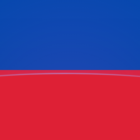
g
so
ie