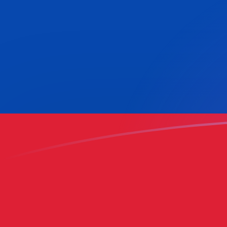
PKR naar COP wisselkoersen vandaa
Converteer Pakistaanse roepie naar Colombiaanse pe
Rate information of PKR/COP currency pair
Pakistaanse roepie
PKR
Colombiaanse peso
COP
1
PKR
11,3557
COP
5
PKR
56,7785
COP
10
PKR
113,557
COP
25
PKR
283,892
COP
50
PKR
567,785
COP
100
PKR
1.135,57
COP
500
PKR
5.677,85
COP
1.000
PKR
11.355,7
COP
5.000
PKR
56.778,5
COP
10.000
PKR
113.557
COP
Converteer Colombiaanse peso naar Pakistaanse roep