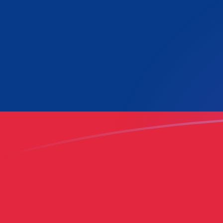
GHC naar LAK wisselkoersen vandaa
Converteer Ghanese cedi naar Laotiaanse kip
Rate information of GHC/LAK currency
pair
Ghanese cedi
GHC
Laotiaanse kip
LAK
1
GHC
0,19225
LAK
5
GHC
0,96125
LAK
10
GHC
1,9225
LAK
25
GHC
4,80625
LAK
50
GHC
9,6125
LAK
100
GHC
19,225
LAK
500
GHC
96,125
LAK
1.000
GHC
192,25
LAK
5.000
GHC
961,25
LAK