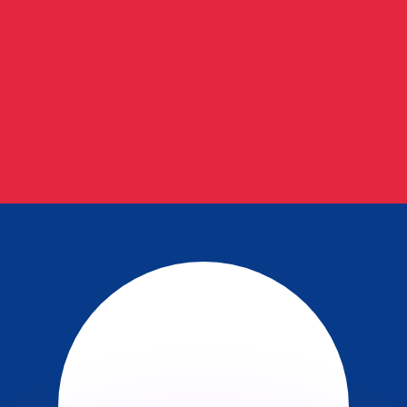
erende koersen overtreffen.
it is alleen ter informatie. U ontvangt deze koers niet bij
?