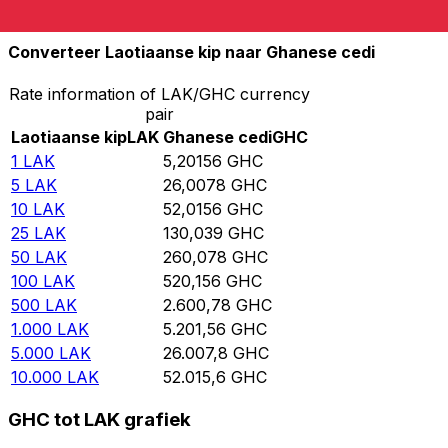
10.000
GHC
1.922,5
LAK
Converteer Laotiaanse kip naar Ghanese cedi
Rate information of LAK/GHC currency
pair
Laotiaanse kip
LAK
Ghanese cedi
GHC
1
LAK
5,20156
GHC
5
LAK
26,0078
GHC
10
LAK
52,0156
GHC
25
LAK
130,039
GHC
50
LAK
260,078
GHC
100
LAK
520,156
GHC
500
LAK
2.600,78
GHC
1.000
LAK
5.201,56
GHC
5.000
LAK
26.007,8
GHC
10.000
LAK
52.015,6
GHC
GHC tot LAK grafiek