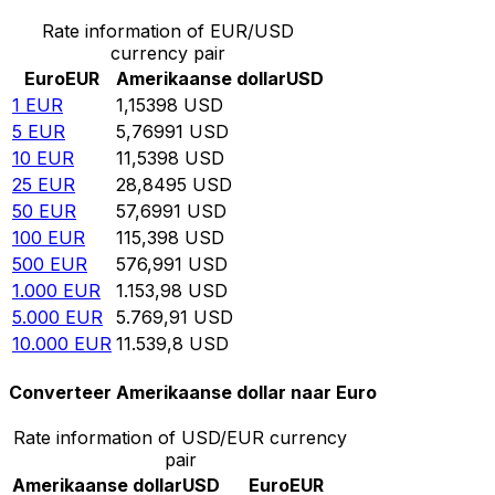
Rate information of EUR/USD
currency pair
Euro
EUR
Amerikaanse dollar
USD
1
EUR
1,15398
USD
5
EUR
5,76991
USD
10
EUR
11,5398
USD
25
EUR
28,8495
USD
50
EUR
57,6991
USD
100
EUR
115,398
USD
500
EUR
576,991
USD
1.000
EUR
1.153,98
USD
5.000
EUR
5.769,91
USD
10.000
EUR
11.539,8
USD
Converteer Amerikaanse dollar naar Euro
Rate information of USD/EUR currency
pair
Amerikaanse dollar
USD
Euro
EUR