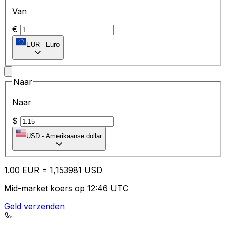
Van
€
EUR
-
Euro
Naar
Naar
$
USD
-
Amerikaanse dollar
1.00
EUR
=
1,
153981
USD
Mid-market koers op 12:46 UTC
Geld verzenden