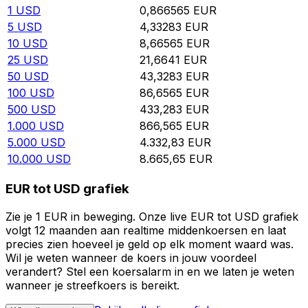
1
USD
0,866565
EUR
5
USD
4,33283
EUR
10
USD
8,66565
EUR
25
USD
21,6641
EUR
50
USD
43,3283
EUR
100
USD
86,6565
EUR
500
USD
433,283
EUR
1.000
USD
866,565
EUR
5.000
USD
4.332,83
EUR
10.000
USD
8.665,65
EUR
EUR tot USD grafiek
Zie je 1 EUR in beweging. Onze live EUR tot USD grafiek
volgt 12 maanden aan realtime middenkoersen en laat
precies zien hoeveel je geld op elk moment waard was.
Wil je weten wanneer de koers in jouw voordeel
verandert? Stel een koersalarm in en we laten je weten
wanneer je streefkoers is bereikt.