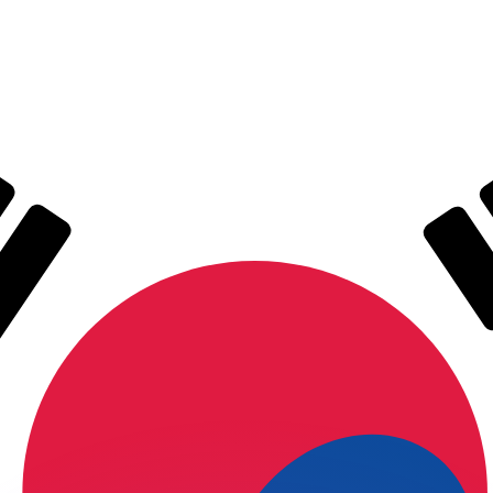
erende koersen overtreffen.
it is alleen ter informatie. U ontvangt deze koers niet bij
?