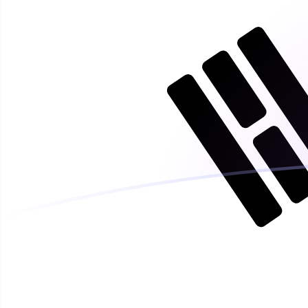
ETH naar KRW wisselkoersen vandaa
Converteer Ethereum naar Zuid-Koreaanse won
Rate information of ETH/KRW currency
pair
Ethereum
ETH
Zuid-Koreaanse won
KRW
1
ETH
2.711.930
KRW
5
ETH
13.559.600
KRW
10
ETH
27.119.300
KRW
25
ETH
67.798.200
KRW
50
ETH
135.596.000
KRW
100
ETH
271.193.000
KRW
500
ETH
1.355.960.000
KRW
1.000
ETH
2.711.930.000
KRW
5.000
ETH
13.559.600.000
KRW
10.000
ETH
27.119.300.000
KRW