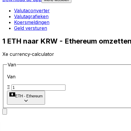
Valutaconverter
Valutagrafieken
Koersmeldingen
Geld versturen
1 ETH naar KRW - Ethereum omzette
Xe currency-calculator
Van
Van
Ξ
ETH
-
Ethereum
Naar
Naar