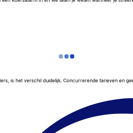
een koersalarm in en we laten je weten wanneer je streefko
ers, is het verschil duidelijk. Concurrerende tarieven en 