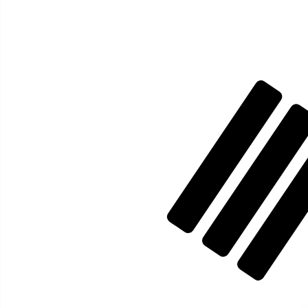
₩
KRW
-
Zuid-Koreaanse won
1.00
ETH
=
2.71
KRW
Mid-market koers op 14:39 UTC
Koop crypto op Kraken
Praat vandaag met een valuta-expert.
Wij kunnen concurr
Gesprek plannen
Wij gebruiken de midmarket koers voor onze Converter. D
bekijken
Wist je dat je met Xe geld naar het buitenland kunt sturen
Meld je vandaag aan