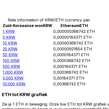
Converteer Zuid-Koreaanse won naar Ethereum
Rate information of KRW/ETH currency pair
Zuid-Koreaanse won
KRW
Ethereum
ETH
1
KRW
0,000000368742
ETH
5
KRW
0,00000184371
ETH
10
KRW
0,00000368742
ETH
25
KRW
0,00000921854
ETH
50
KRW
0,0000184371
ETH
100
KRW
0,0000368742
ETH
500
KRW
0,000184371
ETH
1.000
KRW
0,000368742
ETH
5.000
KRW
0,00184371
ETH
10.000
KRW
0,00368742
ETH
ETH tot KRW grafiek
Zie je 1 ETH in beweging. Onze live ETH tot KRW grafiek 