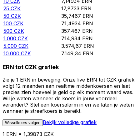
10
CZK
7,14934
ERN
25
CZK
17,8733
ERN
50
CZK
35,7467
ERN
100
CZK
71,4934
ERN
500
CZK
357,467
ERN
1.000
CZK
714,934
ERN
5.000
CZK
3.574,67
ERN
10.000
CZK
7.149,34
ERN
ERN tot CZK grafiek
Zie je 1 ERN in beweging. Onze live ERN tot CZK grafiek
volgt 12 maanden aan realtime middenkoersen en laat
precies zien hoeveel je geld op elk moment waard was.
Wil je weten wanneer de koers in jouw voordeel
verandert? Stel een koersalarm in en we laten je weten
wanneer je streefkoers is bereikt.
Bekijk volledige grafiek
Wisselkoers volgen
1 ERN = 1,39873 CZK