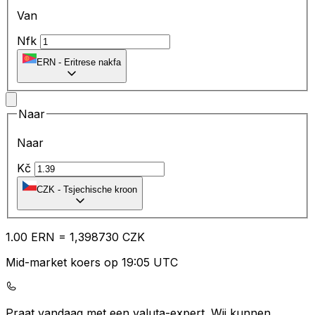
Van
Nfk
ERN
-
Eritrese nakfa
Naar
Naar
Kč
CZK
-
Tsjechische kroon
1.00
ERN
=
1,
398730
CZK
Mid-market koers op 19:05 UTC
Praat vandaag met een valuta-expert.
Wij kunnen