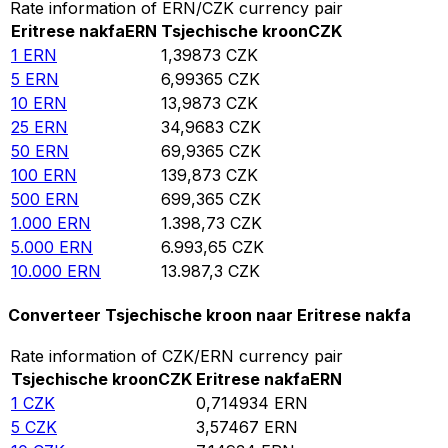
Rate information of ERN/CZK currency pair
Eritrese nakfa
ERN
Tsjechische kroon
CZK
1
ERN
1,39873
CZK
5
ERN
6,99365
CZK
10
ERN
13,9873
CZK
25
ERN
34,9683
CZK
50
ERN
69,9365
CZK
100
ERN
139,873
CZK
500
ERN
699,365
CZK
1.000
ERN
1.398,73
CZK
5.000
ERN
6.993,65
CZK
10.000
ERN
13.987,3
CZK
Converteer Tsjechische kroon naar Eritrese nakfa
Rate information of CZK/ERN currency pair
Tsjechische kroon
CZK
Eritrese nakfa
ERN
1
CZK
0,714934
ERN
5
CZK
3,57467
ERN