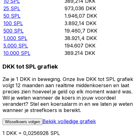
10
SPL
389,214
DKK
25
SPL
973,036
DKK
50
SPL
1.946,07
DKK
100
SPL
3.892,14
DKK
500
SPL
19.460,7
DKK
1.000
SPL
38.921,4
DKK
5.000
SPL
194.607
DKK
10.000
SPL
389.214
DKK
DKK tot SPL grafiek
Zie je 1 DKK in beweging. Onze live DKK tot SPL grafiek
volgt 12 maanden aan realtime middenkoersen en laat
precies zien hoeveel je geld op elk moment waard was.
Wil je weten wanneer de koers in jouw voordeel
verandert? Stel een koersalarm in en we laten je weten
wanneer je streefkoers is bereikt.
Bekijk volledige grafiek
Wisselkoers volgen
1 DKK = 0,0256928 SPL