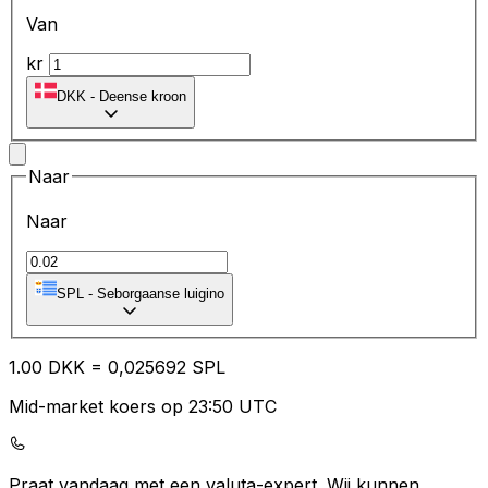
Van
kr
DKK
-
Deense kroon
Naar
Naar
SPL
-
Seborgaanse luigino
1.00
DKK
=
0,
025692
SPL
Mid-market koers op 23:50 UTC
Praat vandaag met een valuta-expert.
Wij kunnen