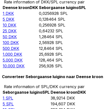
Rate information of DKK/SPL currency pair
Deense kroon
DKK
Seborgaanse luigino
SPL
1
DKK
0,0256928
SPL
5
DKK
0,128464
SPL
10
DKK
0,256928
SPL
25
DKK
0,64232
SPL
50
DKK
1,28464
SPL
100
DKK
2,56928
SPL
500
DKK
12,8464
SPL
1.000
DKK
25,6928
SPL
5.000
DKK
128,464
SPL
10.000
DKK
256,928
SPL
Converteer Seborgaanse luigino naar Deense kroon
Rate information of SPL/DKK currency pair
Seborgaanse luigino
SPL
Deense kroon
DKK
1
SPL
38,9214
DKK
5
SPL
194,607
DKK