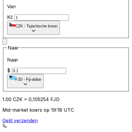
Van
Kč
CZK
-
Tsjechische kroon
Naar
Naar
$
FJD
-
Fiji-dollar
1.00
CZK
=
0,
105254
FJD
Mid-market koers op 19:18 UTC
Geld verzenden