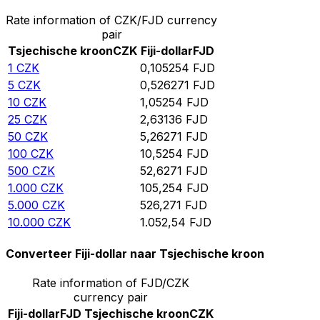
Rate information of CZK/FJD currency
pair
Tsjechische kroon
CZK
Fiji-dollar
FJD
1
CZK
0,105254
FJD
5
CZK
0,526271
FJD
10
CZK
1,05254
FJD
25
CZK
2,63136
FJD
50
CZK
5,26271
FJD
100
CZK
10,5254
FJD
500
CZK
52,6271
FJD
1.000
CZK
105,254
FJD
5.000
CZK
526,271
FJD
10.000
CZK
1.052,54
FJD
Converteer Fiji-dollar naar Tsjechische kroon
Rate information of FJD/CZK
currency pair
Fiji-dollar
FJD
Tsjechische kroon
CZK