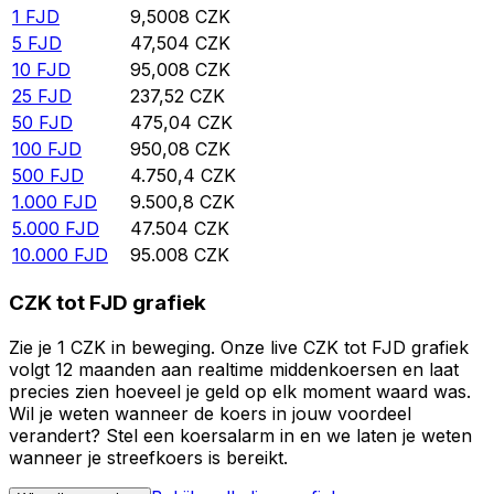
1
FJD
9,5008
CZK
5
FJD
47,504
CZK
10
FJD
95,008
CZK
25
FJD
237,52
CZK
50
FJD
475,04
CZK
100
FJD
950,08
CZK
500
FJD
4.750,4
CZK
1.000
FJD
9.500,8
CZK
5.000
FJD
47.504
CZK
10.000
FJD
95.008
CZK
CZK tot FJD grafiek
Zie je 1 CZK in beweging. Onze live CZK tot FJD grafiek
volgt 12 maanden aan realtime middenkoersen en laat
precies zien hoeveel je geld op elk moment waard was.
Wil je weten wanneer de koers in jouw voordeel
verandert? Stel een koersalarm in en we laten je weten
wanneer je streefkoers is bereikt.