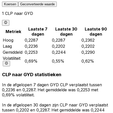
Koersen
Geconverteerde waarde
1 CLP naar GYD
Laatste 7
Laatste 30
Laatste 90
Metriek
dagen
dagen
dagen
Hoog
0,2287
0,2287
0,2362
Laag
0,2236
0,2202
0,2202
Gemiddeld
0,2253
0,2244
0,2290
Volatiliteit
0,69%
0,55%
0,62%
CLP naar GYD statistieken
In de afgelopen 7 dagen GYD CLP verplaatst tussen
0,2236 en 0,2287. Het gemiddelde was 0,2253 met
0,69% volatiliteit.
In de afgelopen 30 dagen zijn CLP naar GYD verplaatst
tussen 0,2202 en 0,2287. Het gemiddelde was 0,2244