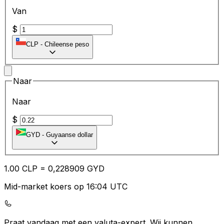
Van
$
CLP
-
Chileense peso
Naar
Naar
$
GYD
-
Guyaanse dollar
1.00
CLP
=
0,
228909
GYD
Mid-market koers op 16:04 UTC
Praat vandaag met een valuta-expert.
Wij kunnen