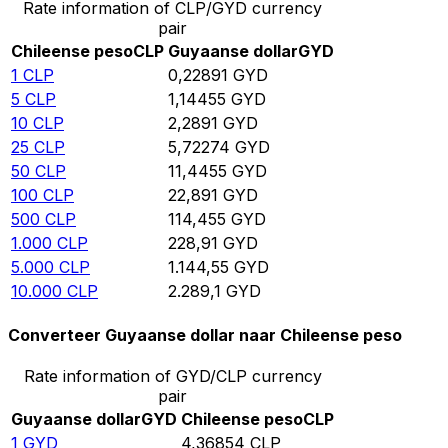
Rate information of CLP/GYD currency
pair
Chileense peso
CLP
Guyaanse dollar
GYD
1
CLP
0,22891
GYD
5
CLP
1,14455
GYD
10
CLP
2,2891
GYD
25
CLP
5,72274
GYD
50
CLP
11,4455
GYD
100
CLP
22,891
GYD
500
CLP
114,455
GYD
1.000
CLP
228,91
GYD
5.000
CLP
1.144,55
GYD
10.000
CLP
2.289,1
GYD
Converteer Guyaanse dollar naar Chileense peso
Rate information of GYD/CLP currency
pair
Guyaanse dollar
GYD
Chileense peso
CLP
1
GYD
4,36854
CLP