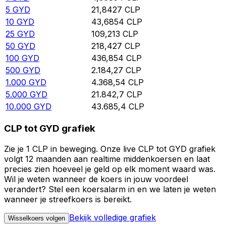
5
GYD
21,8427
CLP
10
GYD
43,6854
CLP
25
GYD
109,213
CLP
50
GYD
218,427
CLP
100
GYD
436,854
CLP
500
GYD
2.184,27
CLP
1.000
GYD
4.368,54
CLP
5.000
GYD
21.842,7
CLP
10.000
GYD
43.685,4
CLP
CLP tot GYD grafiek
Zie je 1 CLP in beweging. Onze live CLP tot GYD grafiek
volgt 12 maanden aan realtime middenkoersen en laat
precies zien hoeveel je geld op elk moment waard was.
Wil je weten wanneer de koers in jouw voordeel
verandert? Stel een koersalarm in en we laten je weten
wanneer je streefkoers is bereikt.
Bekijk volledige grafiek
Wisselkoers volgen