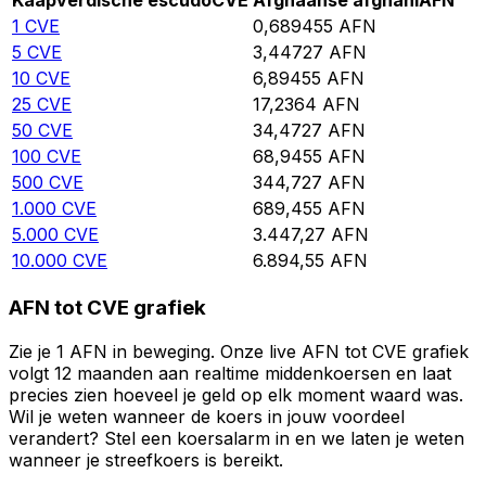
Kaapverdische escudo
CVE
Afghaanse afghani
AFN
1
CVE
0,689455
AFN
5
CVE
3,44727
AFN
10
CVE
6,89455
AFN
25
CVE
17,2364
AFN
50
CVE
34,4727
AFN
100
CVE
68,9455
AFN
500
CVE
344,727
AFN
1.000
CVE
689,455
AFN
5.000
CVE
3.447,27
AFN
10.000
CVE
6.894,55
AFN
AFN tot CVE grafiek
Zie je 1 AFN in beweging. Onze live AFN tot CVE grafiek
volgt 12 maanden aan realtime middenkoersen en laat
precies zien hoeveel je geld op elk moment waard was.
Wil je weten wanneer de koers in jouw voordeel
verandert? Stel een koersalarm in en we laten je weten
wanneer je streefkoers is bereikt.