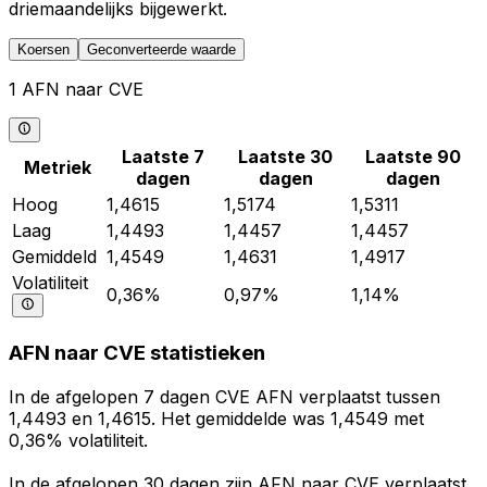
driemaandelijks bijgewerkt.
Koersen
Geconverteerde waarde
1 AFN naar CVE
Laatste 7
Laatste 30
Laatste 90
Metriek
dagen
dagen
dagen
Hoog
1,4615
1,5174
1,5311
Laag
1,4493
1,4457
1,4457
Gemiddeld
1,4549
1,4631
1,4917
Volatiliteit
0,36%
0,97%
1,14%
AFN naar CVE statistieken
In de afgelopen 7 dagen CVE AFN verplaatst tussen
1,4493 en 1,4615. Het gemiddelde was 1,4549 met
0,36% volatiliteit.
In de afgelopen 30 dagen zijn AFN naar CVE verplaatst