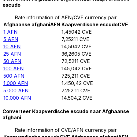
escudo
Rate information of AFN/CVE currency pair
Afghaanse afghani
AFN
Kaapverdische escudo
CVE
1
AFN
1,45042
CVE
5
AFN
7,25211
CVE
10
AFN
14,5042
CVE
25
AFN
36,2605
CVE
50
AFN
72,5211
CVE
100
AFN
145,042
CVE
500
AFN
725,211
CVE
1.000
AFN
1.450,42
CVE
5.000
AFN
7.252,11
CVE
10.000
AFN
14.504,2
CVE
Converteer Kaapverdische escudo naar Afghaanse
afghani
Rate information of CVE/AFN currency pair