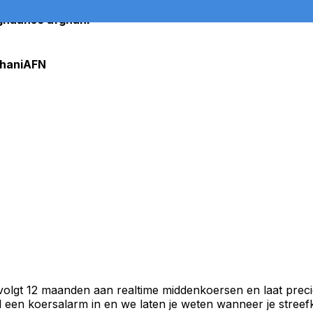
ghaanse afghani
hani
AFN
volgt 12 maanden aan realtime middenkoersen en laat preci
een koersalarm in en we laten je weten wanneer je streefko