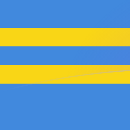
AFN naar AWG wisselkoersen vandaa
Converteer Afghaanse afghani naar Arubaanse of Ned
Rate information of AFN/AWG currency pair
Afghaanse afghani
AFN
Arubaanse of Nederlandse gul
1
AFN
0,027222
AWG
5
AFN
0,13611
AWG
10
AFN
0,27222
AWG
25
AFN
0,68055
AWG
50
AFN
1,3611
AWG
100
AFN
2,7222
AWG
500
AFN
13,611
AWG
1.000
AFN
27,222
AWG
5.000
AFN
136,11
AWG
10.000
AFN
272,22
AWG