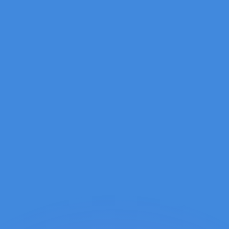
erende koersen overtreffen.
it is alleen ter informatie. U ontvangt deze koers niet bij
?