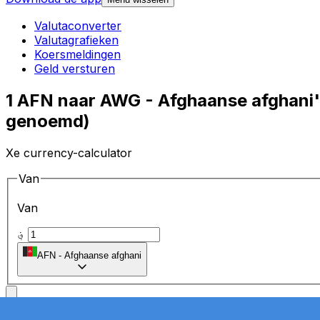
Valutaconverter
Valutagrafieken
Koersmeldingen
Geld versturen
1 AFN naar AWG - Afghaanse afghani'
genoemd)
Xe currency-calculator
Van
Van
؋
AFN
-
Afghaanse afghani
Naar