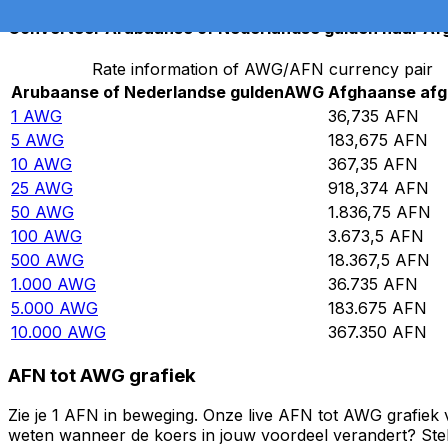
Converteer Arubaanse of Nederlandse gulden naar Af
Rate information of AWG/AFN currency pair
Arubaanse of Nederlandse gulden
AWG
Afghaanse afg
1
AWG
36,735
AFN
5
AWG
183,675
AFN
10
AWG
367,35
AFN
25
AWG
918,374
AFN
50
AWG
1.836,75
AFN
100
AWG
3.673,5
AFN
500
AWG
18.367,5
AFN
1.000
AWG
36.735
AFN
5.000
AWG
183.675
AFN
10.000
AWG
367.350
AFN
AFN tot AWG grafiek
Zie je 1 AFN in beweging. Onze live AFN tot AWG grafiek 
weten wanneer de koers in jouw voordeel verandert? Stel 