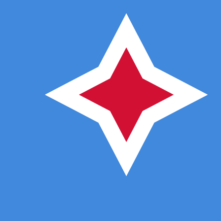
Naar
ƒ
AWG
-
Arubaanse of Nederlandse gulden
1.00
AFN
=
0,
027222
AWG
Mid-market koers op 02:42 UTC
Praat vandaag met een valuta-expert.
Wij kunnen concurr
Gesprek plannen
Wij gebruiken de midmarket koers voor onze Converter. D
bekijken
Wist je dat je met Xe geld naar het buitenland kunt sturen
Meld je vandaag aan