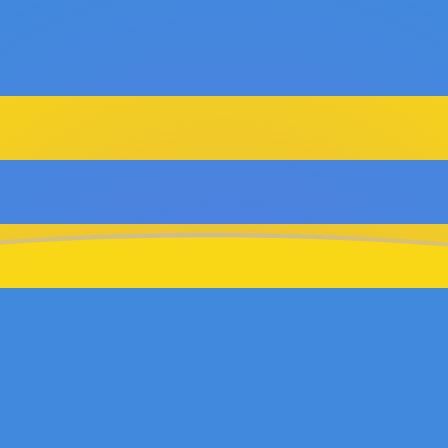
g
erlandse gulden
den
AWG