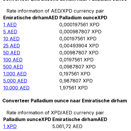
Rate information of AED/XPD currency pair
Emiratische dirham
AED
Palladium ounce
XPD
1
AED
0,000197561
XPD
5
AED
0,000987807
XPD
10
AED
0,00197561
XPD
25
AED
0,00493904
XPD
50
AED
0,00987807
XPD
100
AED
0,0197561
XPD
500
AED
0,0987807
XPD
1.000
AED
0,197561
XPD
5.000
AED
0,987807
XPD
10.000
AED
1,97561
XPD
Converteer Palladium ounce naar Emiratische dirham
Rate information of XPD/AED currency pair
Palladium ounce
XPD
Emiratische dirham
AED
1
XPD
5.061,72
AED