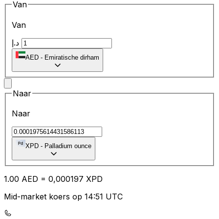
Van
Van
د.إ
AED
-
Emiratische dirham
Naar
Naar
XPD
-
Palladium ounce
1.00
AED
=
0,
000197
XPD
Mid-market koers op 14:51 UTC