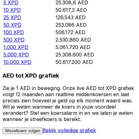
5
XPD
25.308,6
AED
10
XPD
50.617,2
AED
25
XPD
126.543
AED
50
XPD
253.086
AED
100
XPD
506.172
AED
500
XPD
2.530.860
AED
1.000
XPD
5.061.720
AED
5.000
XPD
25.308.600
AED
10.000
XPD
50.617.200
AED
AED tot XPD grafiek
Zie je 1 AED in beweging. Onze live AED tot XPD grafiek
volgt 12 maanden aan realtime middenkoersen en laat
precies zien hoeveel je geld op elk moment waard was.
Wil je weten wanneer de koers in jouw voordeel
verandert? Stel een koersalarm in en we laten je weten
wanneer je streefkoers is bereikt.
Bekijk volledige grafiek
Wisselkoers volgen