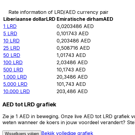
Rate information of LRD/AED currency pair
Liberiaanse dollar
LRD
Emiratische dirham
AED
1
LRD
0,0203486
AED
5
LRD
0,101743
AED
10
LRD
0,203486
AED
25
LRD
0,508716
AED
50
LRD
1,01743
AED
100
LRD
2,03486
AED
500
LRD
10,1743
AED
1.000
LRD
20,3486
AED
5.000
LRD
101,743
AED
10.000
LRD
203,486
AED
AED tot LRD grafiek
Zie je 1 AED in beweging. Onze live AED tot LRD grafiek 
weten wanneer de koers in jouw voordeel verandert? Stel 
Bekijk volledige grafiek
Wisselkoers volgen