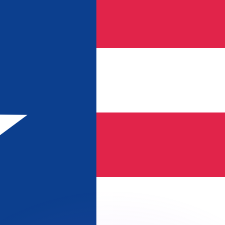
erende koersen overtreffen.
it is alleen ter informatie. U ontvangt deze koers niet bij
?