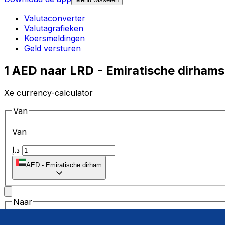
Valutaconverter
Valutagrafieken
Koersmeldingen
Geld versturen
1 AED naar LRD - Emiratische dirhams
Xe currency-calculator
Van
Van
د.إ
AED
-
Emiratische dirham
Naar
Naar