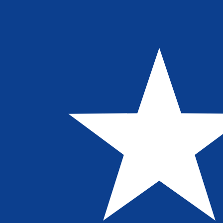
$
LRD
-
Liberiaanse dollar
1.00
AED
=
49
,14337
LRD
Mid-market koers op 15:05 UTC
Praat vandaag met een valuta-expert.
Wij kunnen concurr
Gesprek plannen
Wij gebruiken de midmarket koers voor onze Converter. D
bekijken
Wist je dat je met Xe geld naar het buitenland kunt sturen
Meld je vandaag aan