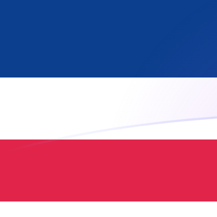
AED naar LRD wisselkoersen vandaa
Converteer Emiratische dirham naar Liberiaanse dollar
Rate information of AED/LRD currency pair
Emiratische dirham
AED
Liberiaanse dollar
LRD
1
AED
49,1434
LRD
5
AED
245,717
LRD
10
AED
491,434
LRD
25
AED
1.228,58
LRD
50
AED
2.457,17
LRD
100
AED
4.914,34
LRD
500
AED
24.571,7
LRD
1.000
AED
49.143,4
LRD
5.000
AED
245.717
LRD
10.000
AED
491.434
LRD
Converteer Liberiaanse dollar naar Emiratische dirham