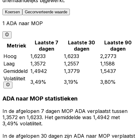
driemaandelijks bijgewerkt.
Koersen
Geconverteerde waarde
1 ADA naar MOP
Laatste 7
Laatste 30
Laatste 90
Metriek
dagen
dagen
dagen
Hoog
1,6233
1,6233
2,2773
Laag
1,3572
1,2557
1,1588
Gemiddeld
1,4942
1,3779
1,5437
Volatiliteit
3,49%
3,19%
3,80%
ADA naar MOP statistieken
In de afgelopen 7 dagen MOP ADA verplaatst tussen
1,3572 en 1,6233. Het gemiddelde was 1,4942 met
3,49% volatiliteit.
In de afgelopen 30 dagen zijn ADA naar MOP verplaatst