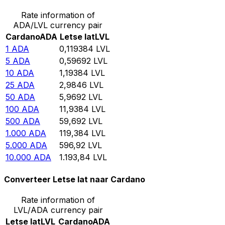
Rate information of
ADA/LVL currency pair
Cardano
ADA
Letse lat
LVL
1
ADA
0,119384
LVL
5
ADA
0,59692
LVL
10
ADA
1,19384
LVL
25
ADA
2,9846
LVL
50
ADA
5,9692
LVL
100
ADA
11,9384
LVL
500
ADA
59,692
LVL
1.000
ADA
119,384
LVL
5.000
ADA
596,92
LVL
10.000
ADA
1.193,84
LVL
Converteer Letse lat naar Cardano
Rate information of
LVL/ADA currency pair
Letse lat
LVL
Cardano
ADA