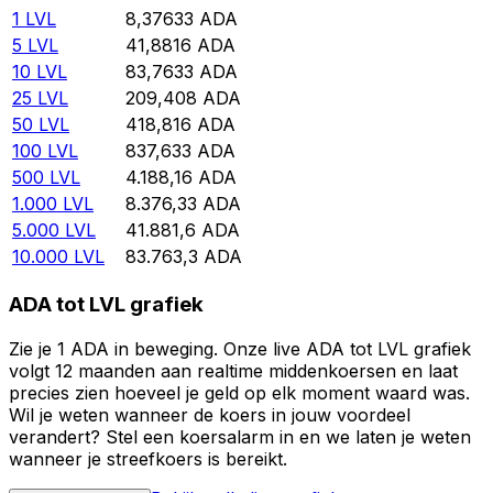
1
LVL
8,37633
ADA
5
LVL
41,8816
ADA
10
LVL
83,7633
ADA
25
LVL
209,408
ADA
50
LVL
418,816
ADA
100
LVL
837,633
ADA
500
LVL
4.188,16
ADA
1.000
LVL
8.376,33
ADA
5.000
LVL
41.881,6
ADA
10.000
LVL
83.763,3
ADA
ADA tot LVL grafiek
Zie je 1 ADA in beweging. Onze live ADA tot LVL grafiek
volgt 12 maanden aan realtime middenkoersen en laat
precies zien hoeveel je geld op elk moment waard was.
Wil je weten wanneer de koers in jouw voordeel
verandert? Stel een koersalarm in en we laten je weten
wanneer je streefkoers is bereikt.