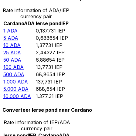
Rate information of ADA/IEP
currency pair
Cardano
ADA
Ierse pond
IEP
1
ADA
0,137731
IEP
5
ADA
0,688654
IEP
10
ADA
1,37731
IEP
25
ADA
3,44327
IEP
50
ADA
6,88654
IEP
100
ADA
13,7731
IEP
500
ADA
68,8654
IEP
1.000
ADA
137,731
IEP
5.000
ADA
688,654
IEP
10.000
ADA
1.377,31
IEP
Converteer Ierse pond naar Cardano
Rate information of IEP/ADA
currency pair
Ierse pond
IEP
Cardano
ADA