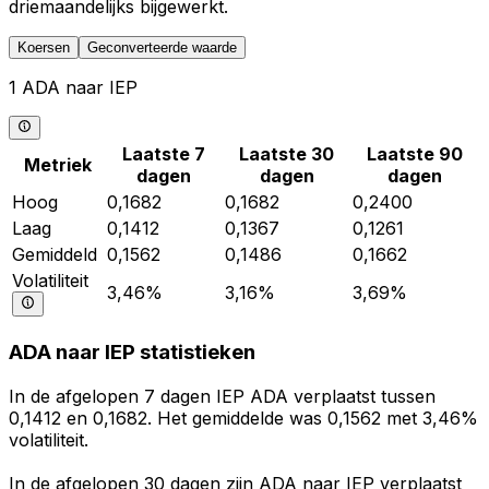
driemaandelijks bijgewerkt.
Koersen
Geconverteerde waarde
1 ADA naar IEP
Laatste 7
Laatste 30
Laatste 90
Metriek
dagen
dagen
dagen
Hoog
0,1682
0,1682
0,2400
Laag
0,1412
0,1367
0,1261
Gemiddeld
0,1562
0,1486
0,1662
Volatiliteit
3,46%
3,16%
3,69%
ADA naar IEP statistieken
In de afgelopen 7 dagen IEP ADA verplaatst tussen
0,1412 en 0,1682. Het gemiddelde was 0,1562 met 3,46%
volatiliteit.
In de afgelopen 30 dagen zijn ADA naar IEP verplaatst