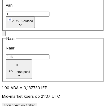
Van
ADA
-
Cardano
Naar
Naar
IEP
IEP
-
Ierse pond
1.00
ADA
=
0,
137730
IEP
Mid-market koers op 21:07 UTC
Koop crypto op Kraken