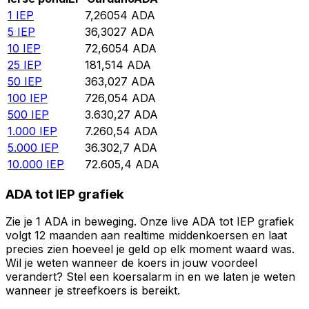
1
IEP
7,26054
ADA
5
IEP
36,3027
ADA
10
IEP
72,6054
ADA
25
IEP
181,514
ADA
50
IEP
363,027
ADA
100
IEP
726,054
ADA
500
IEP
3.630,27
ADA
1.000
IEP
7.260,54
ADA
5.000
IEP
36.302,7
ADA
10.000
IEP
72.605,4
ADA
ADA tot IEP grafiek
Zie je 1 ADA in beweging. Onze live ADA tot IEP grafiek
volgt 12 maanden aan realtime middenkoersen en laat
precies zien hoeveel je geld op elk moment waard was.
Wil je weten wanneer de koers in jouw voordeel
verandert? Stel een koersalarm in en we laten je weten
wanneer je streefkoers is bereikt.