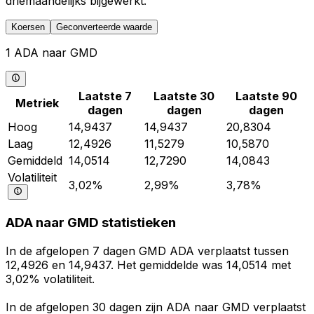
driemaandelijks bijgewerkt.
Koersen
Geconverteerde waarde
1 ADA naar GMD
Laatste 7
Laatste 30
Laatste 90
Metriek
dagen
dagen
dagen
Hoog
14,9437
14,9437
20,8304
Laag
12,4926
11,5279
10,5870
Gemiddeld
14,0514
12,7290
14,0843
Volatiliteit
3,02%
2,99%
3,78%
ADA naar GMD statistieken
In de afgelopen 7 dagen GMD ADA verplaatst tussen
12,4926 en 14,9437. Het gemiddelde was 14,0514 met
3,02% volatiliteit.
In de afgelopen 30 dagen zijn ADA naar GMD verplaatst