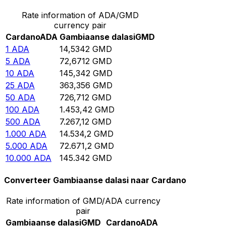
Rate information of ADA/GMD
currency pair
Cardano
ADA
Gambiaanse dalasi
GMD
1
ADA
14,5342
GMD
5
ADA
72,6712
GMD
10
ADA
145,342
GMD
25
ADA
363,356
GMD
50
ADA
726,712
GMD
100
ADA
1.453,42
GMD
500
ADA
7.267,12
GMD
1.000
ADA
14.534,2
GMD
5.000
ADA
72.671,2
GMD
10.000
ADA
145.342
GMD
Converteer Gambiaanse dalasi naar Cardano
Rate information of GMD/ADA currency
pair
Gambiaanse dalasi
GMD
Cardano
ADA