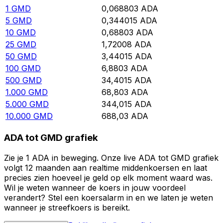
1
GMD
0,068803
ADA
5
GMD
0,344015
ADA
10
GMD
0,68803
ADA
25
GMD
1,72008
ADA
50
GMD
3,44015
ADA
100
GMD
6,8803
ADA
500
GMD
34,4015
ADA
1.000
GMD
68,803
ADA
5.000
GMD
344,015
ADA
10.000
GMD
688,03
ADA
ADA tot GMD grafiek
Zie je 1 ADA in beweging. Onze live ADA tot GMD grafiek
volgt 12 maanden aan realtime middenkoersen en laat
precies zien hoeveel je geld op elk moment waard was.
Wil je weten wanneer de koers in jouw voordeel
verandert? Stel een koersalarm in en we laten je weten
wanneer je streefkoers is bereikt.