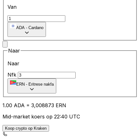
Van
ADA
-
Cardano
Naar
Naar
Nfk
ERN
-
Eritrese nakfa
1.00
ADA
=
3,
008873
ERN
Mid-market koers op 22:40 UTC
Koop crypto op Kraken