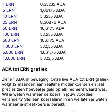
1
ERN
0,33235
ADA
5
ERN
1,66175
ADA
10
ERN
3,3235
ADA
25
ERN
8,30876
ADA
50
ERN
16,6175
ADA
100
ERN
33,235
ADA
500
ERN
166,175
ADA
1.000
ERN
332,35
ADA
5.000
ERN
1.661,75
ADA
10.000
ERN
3.323,5
ADA
ADA tot ERN grafiek
Zie je 1 ADA in beweging. Onze live ADA tot ERN grafiek
volgt 12 maanden aan realtime middenkoersen en laat
precies zien hoeveel je geld op elk moment waard was.
Wil je weten wanneer de koers in jouw voordeel
verandert? Stel een koersalarm in en we laten je weten
wanneer je streefkoers is bereikt.