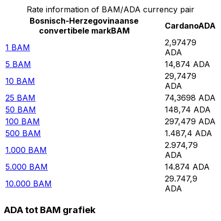
Rate information of BAM/ADA currency pair
Bosnisch-Herzegovinaanse
Cardano
ADA
convertibele mark
BAM
2,97479
1
BAM
ADA
5
BAM
14,874
ADA
29,7479
10
BAM
ADA
25
BAM
74,3698
ADA
50
BAM
148,74
ADA
100
BAM
297,479
ADA
500
BAM
1.487,4
ADA
2.974,79
1.000
BAM
ADA
5.000
BAM
14.874
ADA
29.747,9
10.000
BAM
ADA
ADA tot BAM grafiek