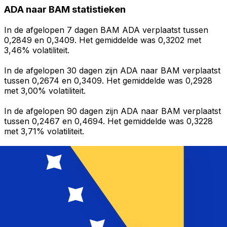
ADA naar BAM statistieken
In de afgelopen 7 dagen BAM ADA verplaatst tussen
0,2849 en 0,3409. Het gemiddelde was 0,3202 met
3,46% volatiliteit.
In de afgelopen 30 dagen zijn ADA naar BAM verplaatst
tussen 0,2674 en 0,3409. Het gemiddelde was 0,2928
met 3,00% volatiliteit.
In de afgelopen 90 dagen zijn ADA naar BAM verplaatst
tussen 0,2467 en 0,4694. Het gemiddelde was 0,3228
met 3,71% volatiliteit.
Geld sturen
Beheer je geld en je valuta onderweg
De Xe-app heeft alles wat je nodig hebt voor wereldwijde
geldtransfers en valutabeheer. Wissel valuta's om, stel
koerswaarschuwingen in en maak geld over naar het
buitenland zonder verborgen kosten. Download