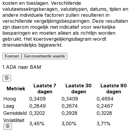
kosten en toeslagen. Verschillende
valutawisselingsberagen, valutatypen, datums, tijden en
andere individuele factoren zullen resulteren in
verschillende vergelijkingsbesparingen. Deze resultaten
zijn daarom mogelijk niet indicatief voor werkelijke
besparingen en moeten alleen als richtlijn worden
gebruikt. Het koersvergelijkingsdiagram wordt
driemaandelijks bijgewerkt.
Koersen
Geconverteerde waarde
1 ADA naar BAM
Laatste 7
Laatste 30
Laatste 90
Metriek
dagen
dagen
dagen
Hoog
0,3409
0,3409
0,4694
Laag
0,2849
0,2674
0,2467
Gemiddeld
0,3202
0,2928
0,3228
Volatiliteit
3,46%
3,00%
3,71%