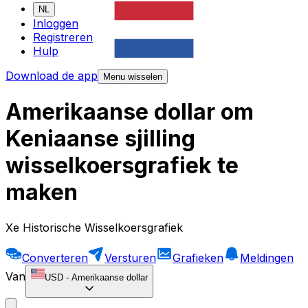
NL
Inloggen
Registreren
Hulp
Download de app
Menu wisselen
Amerikaanse dollar om
Keniaanse sjilling
wisselkoersgrafiek te
maken
Xe Historische Wisselkoersgrafiek
Converteren
Versturen
Grafieken
Meldingen
Van
USD
-
Amerikaanse dollar