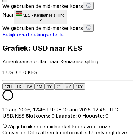
We gebruiken de mid-market koers
Naar
KES
-
Keniaanse sjilling
We gebruiken de mid-market koers
Bekijk overboekingsofferte
Grafiek: USD naar KES
Amerikaanse dollar naar Keniaanse sjilling
1 USD = 0 KES
12H
1D
1W
1M
1Y
2Y
5Y
10Y
10 aug 2026, 12:46 UTC - 10 aug 2026, 12:46 UTC
USD/KES
Slotkoers
:
0
Laagste
:
0
Hoogste
:
0
Wij gebruiken de midmarket koers voor onze
Converter. Dit is alleen ter informatie. U ontvangt deze