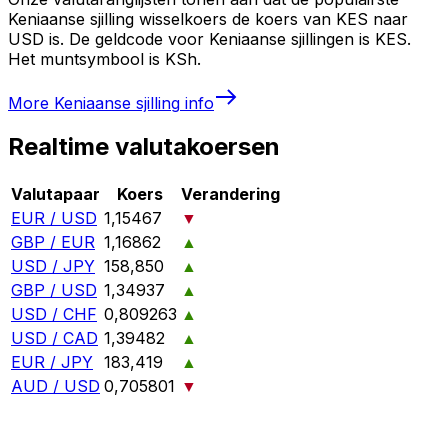
Keniaanse sjilling wisselkoers de koers van KES naar
USD is. De geldcode voor Keniaanse sjillingen is KES.
Het muntsymbool is KSh.
More
Keniaanse sjilling
info
Realtime valutakoersen
Valutapaar
Koers
Verandering
EUR / USD
1,15467
▼
GBP / EUR
1,16862
▲
USD / JPY
158,850
▲
GBP / USD
1,34937
▲
USD / CHF
0,809263
▲
USD / CAD
1,39482
▲
EUR / JPY
183,419
▲
AUD / USD
0,705801
▼