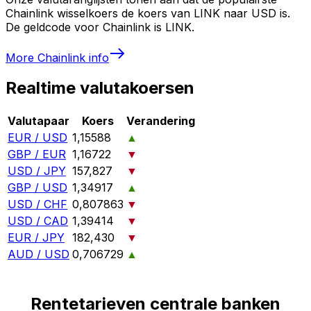
Chainlink wisselkoers de koers van LINK naar USD is.
De geldcode voor Chainlink is LINK.
More
Chainlink
info
Realtime valutakoersen
Valutapaar
Koers
Verandering
EUR / USD
1,15588
▲
GBP / EUR
1,16722
▼
USD / JPY
157,827
▼
GBP / USD
1,34917
▲
USD / CHF
0,807863
▼
USD / CAD
1,39414
▼
EUR / JPY
182,430
▼
AUD / USD
0,706729
▲
Rentetarieven centrale banken