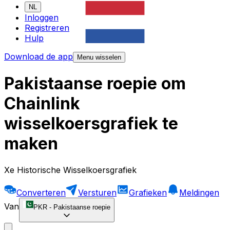
NL
Inloggen
Registreren
Hulp
Download de app
Menu wisselen
Pakistaanse roepie om
Chainlink
wisselkoersgrafiek te
maken
Xe Historische Wisselkoersgrafiek
Converteren
Versturen
Grafieken
Meldingen
Van
PKR
-
Pakistaanse roepie