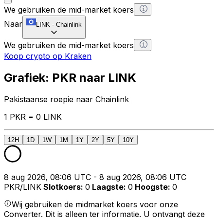
We gebruiken de mid-market koers
Naar
LINK
-
Chainlink
We gebruiken de mid-market koers
Koop crypto op Kraken
Grafiek: PKR naar LINK
Pakistaanse roepie naar Chainlink
1 PKR = 0 LINK
12H
1D
1W
1M
1Y
2Y
5Y
10Y
8 aug 2026, 08:06 UTC - 8 aug 2026, 08:06 UTC
PKR/LINK
Slotkoers
:
0
Laagste
:
0
Hoogste
:
0
Wij gebruiken de midmarket koers voor onze
Converter. Dit is alleen ter informatie. U ontvangt deze