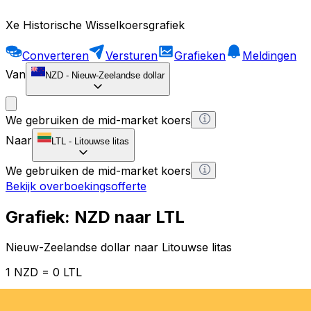
Xe Historische Wisselkoersgrafiek
Converteren
Versturen
Grafieken
Meldingen
Van
NZD
-
Nieuw-Zeelandse dollar
We gebruiken de mid-market koers
Naar
LTL
-
Litouwse litas
We gebruiken de mid-market koers
Bekijk overboekingsofferte
Grafiek: NZD naar LTL
Nieuw-Zeelandse dollar naar Litouwse litas
1 NZD = 0 LTL
12H
1D
1W
1M
1Y
2Y
5Y
10Y