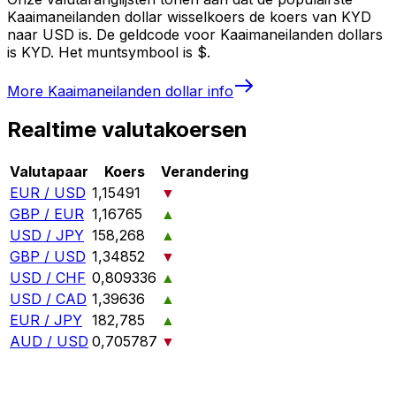
Kaaimaneilanden dollar wisselkoers de koers van KYD
naar USD is. De geldcode voor Kaaimaneilanden dollars
is KYD. Het muntsymbool is $.
More
Kaaimaneilanden dollar
info
Realtime valutakoersen
Valutapaar
Koers
Verandering
EUR / USD
1,15491
▼
GBP / EUR
1,16765
▲
USD / JPY
158,268
▲
GBP / USD
1,34852
▼
USD / CHF
0,809336
▲
USD / CAD
1,39636
▲
EUR / JPY
182,785
▲
AUD / USD
0,705787
▼