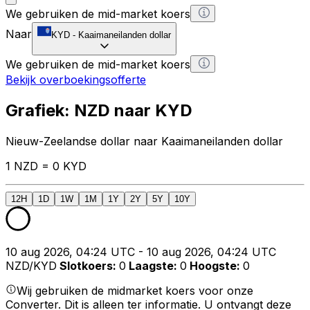
We gebruiken de mid-market koers
Naar
KYD
-
Kaaimaneilanden dollar
We gebruiken de mid-market koers
Bekijk overboekingsofferte
Grafiek: NZD naar KYD
Nieuw-Zeelandse dollar naar Kaaimaneilanden dollar
1 NZD = 0 KYD
12H
1D
1W
1M
1Y
2Y
5Y
10Y
10 aug 2026, 04:24 UTC - 10 aug 2026, 04:24 UTC
NZD/KYD
Slotkoers
:
0
Laagste
:
0
Hoogste
:
0
Wij gebruiken de midmarket koers voor onze
Converter. Dit is alleen ter informatie. U ontvangt deze