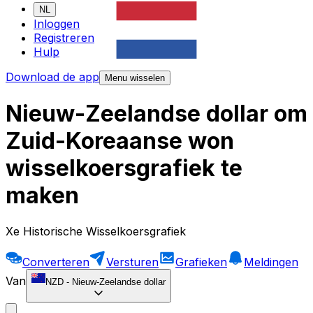
NL
Inloggen
Registreren
Hulp
Download de app
Menu wisselen
Nieuw-Zeelandse dollar om
Zuid-Koreaanse won
wisselkoersgrafiek te
maken
Xe Historische Wisselkoersgrafiek
Converteren
Versturen
Grafieken
Meldingen
Van
NZD
-
Nieuw-Zeelandse dollar