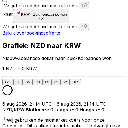
We gebruiken de mid-market koers
Naar
KRW
-
Zuid-Koreaanse won
We gebruiken de mid-market koers
Bekijk overboekingsofferte
Grafiek: NZD naar KRW
Nieuw-Zeelandse dollar naar Zuid-Koreaanse won
1 NZD = 0 KRW
12H
1D
1W
1M
1Y
2Y
5Y
10Y
6 aug 2026, 21:14 UTC - 6 aug 2026, 21:14 UTC
NZD/KRW
Slotkoers
:
0
Laagste
:
0
Hoogste
:
0
Wij gebruiken de midmarket koers voor onze
Converter. Dit is alleen ter informatie. U ontvangt deze