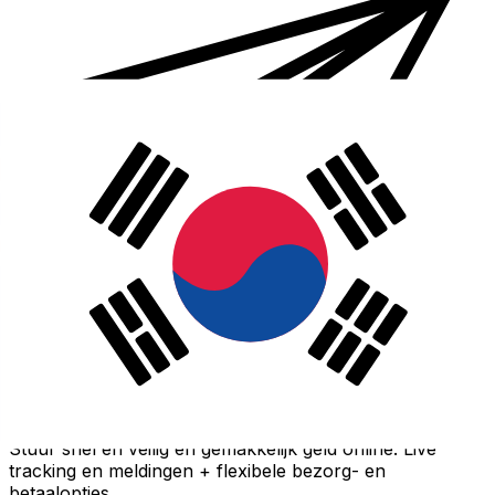
Xe Internationale Geldoverboeking
Stuur snel en veilig en gemakkelijk geld online. Live
tracking en meldingen + flexibele bezorg- en
betaalopties.