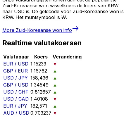
Zuid-Koreaanse won wisselkoers de koers van KRW
naar USD is. De geldcode voor Zuid-Koreaanse won is
KRW. Het muntsymbool is ₩.
More
Zuid-Koreaanse won
info
Realtime valutakoersen
Valutapaar
Koers
Verandering
EUR / USD
1,15233
▼
GBP / EUR
1,16762
▲
USD / JPY
158,436
▲
GBP / USD
1,34549
▲
USD / CHF
0,812657
▲
USD / CAD
1,40108
▼
EUR / JPY
182,571
▲
AUD / USD
0,703237
▼