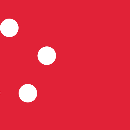
it is alleen ter informatie. U ontvangt deze koers niet bij
alutaparen
id-Koreaanse won wisselkoers de koers van KRW naar USD i