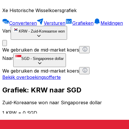
Xe Historische Wisselkoersgrafiek
Converteren
Versturen
Grafieken
Meldingen
Van
KRW
-
Zuid-Koreaanse won
We gebruiken de mid-market koers
Naar
SGD
-
Singaporese dollar
We gebruiken de mid-market koers
Bekijk overboekingsofferte
Grafiek: KRW naar SGD
Zuid-Koreaanse won naar Singaporese dollar
1 KRW = 0 SGD
12H
1D
1W
1M
1Y
2Y
5Y
10Y