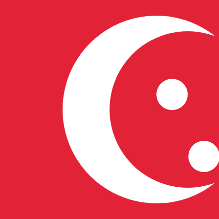
6 aug 2026, 09:27 UTC - 6 aug 2026, 09:27 UTC
KRW/SGD
Slotkoers
:
0
Laagste
:
0
Hoogste
:
0
Wij gebruiken de midmarket koers voor onze Converter. D
bekijken
Populaire Amerikaanse dollar (USD) v
Valuta-informatie
KRW
-
Zuid-Koreaanse won
Onze valutaranglijsten tonen aan dat de populairste Zu
muntsymbool is ₩.
More
Zuid-Koreaanse won
info