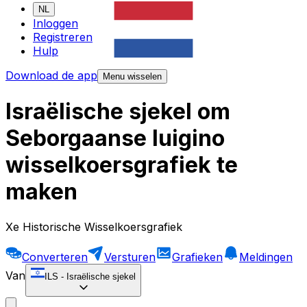
NL
Inloggen
Registreren
Hulp
Download de app
Menu wisselen
Israëlische sjekel om
Seborgaanse luigino
wisselkoersgrafiek te
maken
Xe Historische Wisselkoersgrafiek
Converteren
Versturen
Grafieken
Meldingen
Van
ILS
-
Israëlische sjekel