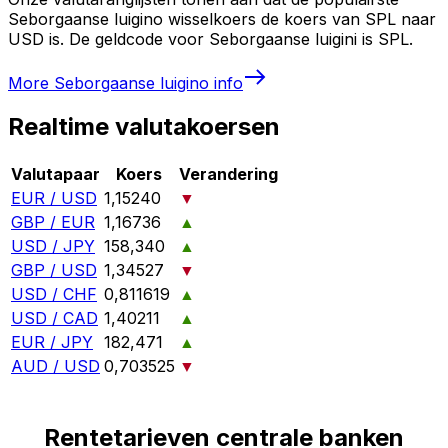
Seborgaanse luigino wisselkoers de koers van SPL naar
USD is. De geldcode voor Seborgaanse luigini is SPL.
More
Seborgaanse luigino
info
Realtime valutakoersen
Valutapaar
Koers
Verandering
EUR / USD
1,15240
▼
GBP / EUR
1,16736
▲
USD / JPY
158,340
▲
GBP / USD
1,34527
▼
USD / CHF
0,811619
▲
USD / CAD
1,40211
▲
EUR / JPY
182,471
▲
AUD / USD
0,703525
▼
Rentetarieven centrale banken