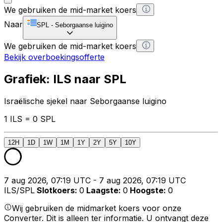
We gebruiken de mid-market koers
Naar
SPL
-
Seborgaanse luigino
We gebruiken de mid-market koers
Bekijk overboekingsofferte
Grafiek: ILS naar SPL
Israëlische sjekel naar Seborgaanse luigino
1 ILS = 0 SPL
12H
1D
1W
1M
1Y
2Y
5Y
10Y
7 aug 2026, 07:19 UTC - 7 aug 2026, 07:19 UTC
ILS/SPL
Slotkoers
:
0
Laagste
:
0
Hoogste
:
0
Wij gebruiken de midmarket koers voor onze
Converter. Dit is alleen ter informatie. U ontvangt deze