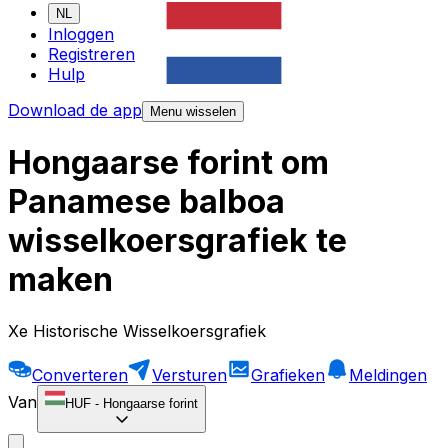
NL
Inloggen
Registreren
Hulp
Download de app
Menu wisselen
Hongaarse forint om
Panamese balboa
wisselkoersgrafiek te
maken
Xe Historische Wisselkoersgrafiek
Converteren
Versturen
Grafieken
Meldingen
Van
HUF
-
Hongaarse forint