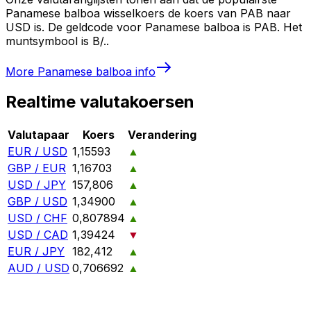
Panamese balboa wisselkoers de koers van PAB naar
USD is. De geldcode voor Panamese balboa is PAB. Het
muntsymbool is B/..
More
Panamese balboa
info
Realtime valutakoersen
Valutapaar
Koers
Verandering
EUR / USD
1,15593
▲
GBP / EUR
1,16703
▲
USD / JPY
157,806
▲
GBP / USD
1,34900
▲
USD / CHF
0,807894
▲
USD / CAD
1,39424
▼
EUR / JPY
182,412
▲
AUD / USD
0,706692
▲