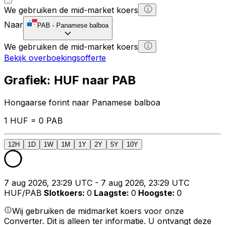
We gebruiken de mid-market koers
Naar
PAB
-
Panamese balboa
We gebruiken de mid-market koers
Bekijk overboekingsofferte
Grafiek: HUF naar PAB
Hongaarse forint naar Panamese balboa
1 HUF = 0 PAB
12H
1D
1W
1M
1Y
2Y
5Y
10Y
7 aug 2026, 23:29 UTC - 7 aug 2026, 23:29 UTC
HUF/PAB
Slotkoers
:
0
Laagste
:
0
Hoogste
:
0
Wij gebruiken de midmarket koers voor onze
Converter. Dit is alleen ter informatie. U ontvangt deze