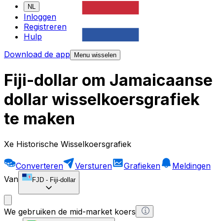
NL
Inloggen
Registreren
Hulp
Download de app
Menu wisselen
Fiji-dollar om Jamaicaanse
dollar wisselkoersgrafiek
te maken
Xe Historische Wisselkoersgrafiek
Converteren
Versturen
Grafieken
Meldingen
Van
FJD
-
Fiji-dollar
We gebruiken de mid-market koers