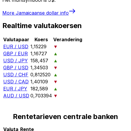
More
Jamaicaanse dollar
info
Realtime valutakoersen
Valutapaar
Koers
Verandering
EUR / USD
1,15229
▼
GBP / EUR
1,16727
▲
USD / JPY
158,457
▲
GBP / USD
1,34503
▼
USD / CHF
0,812520
▲
USD / CAD
1,40109
▼
EUR / JPY
182,589
▲
AUD / USD
0,703394
▼
Rentetarieven centrale banken
Valuta
Rente