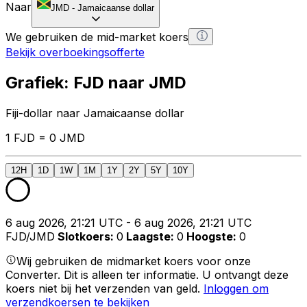
Naar
JMD
-
Jamaicaanse dollar
We gebruiken de mid-market koers
Bekijk overboekingsofferte
Grafiek: FJD naar JMD
Fiji-dollar naar Jamaicaanse dollar
1 FJD = 0 JMD
12H
1D
1W
1M
1Y
2Y
5Y
10Y
6 aug 2026, 21:21 UTC - 6 aug 2026, 21:21 UTC
FJD/JMD
Slotkoers
:
0
Laagste
:
0
Hoogste
:
0
Wij gebruiken de midmarket koers voor onze
Converter. Dit is alleen ter informatie. U ontvangt deze
koers niet bij het verzenden van geld.
Inloggen om
verzendkoersen te bekijken