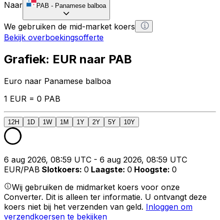
Naar
PAB
-
Panamese balboa
We gebruiken de mid-market koers
Bekijk overboekingsofferte
Grafiek: EUR naar PAB
Euro naar Panamese balboa
1 EUR = 0 PAB
12H
1D
1W
1M
1Y
2Y
5Y
10Y
6 aug 2026, 08:59 UTC - 6 aug 2026, 08:59 UTC
EUR/PAB
Slotkoers
:
0
Laagste
:
0
Hoogste
:
0
Wij gebruiken de midmarket koers voor onze
Converter. Dit is alleen ter informatie. U ontvangt deze
koers niet bij het verzenden van geld.
Inloggen om
verzendkoersen te bekijken