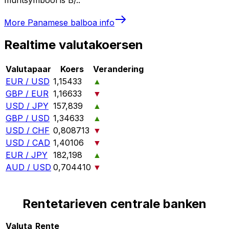
More
Panamese balboa
info
Realtime valutakoersen
Valutapaar
Koers
Verandering
EUR / USD
1,15433
▲
GBP / EUR
1,16633
▼
USD / JPY
157,839
▲
GBP / USD
1,34633
▲
USD / CHF
0,808713
▼
USD / CAD
1,40106
▼
EUR / JPY
182,198
▲
AUD / USD
0,704410
▼
Rentetarieven centrale banken
Valuta
Rente