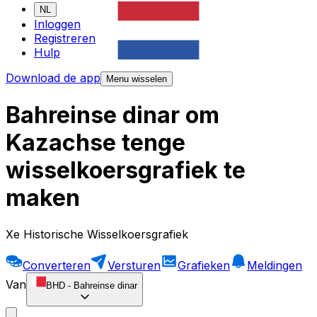
NL
Inloggen
Registreren
Hulp
Download de app
Menu wisselen
Bahreinse dinar om
Kazachse tenge
wisselkoersgrafiek te
maken
Xe Historische Wisselkoersgrafiek
Converteren
Versturen
Grafieken
Meldingen
Van
BHD
-
Bahreinse dinar