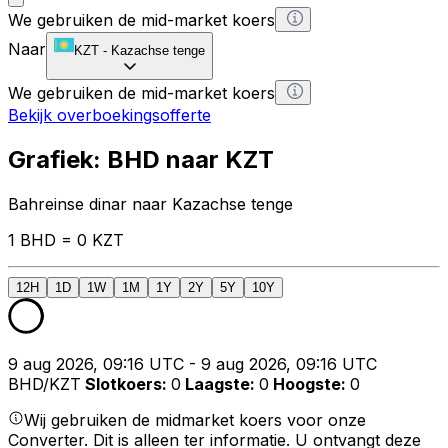
We gebruiken de mid-market koers
Naar
KZT
-
Kazachse tenge
We gebruiken de mid-market koers
Bekijk overboekingsofferte
Grafiek: BHD naar KZT
Bahreinse dinar naar Kazachse tenge
1 BHD = 0 KZT
12H
1D
1W
1M
1Y
2Y
5Y
10Y
9 aug 2026, 09:16 UTC - 9 aug 2026, 09:16 UTC
BHD/KZT
Slotkoers
:
0
Laagste
:
0
Hoogste
:
0
Wij gebruiken de midmarket koers voor onze
Converter. Dit is alleen ter informatie. U ontvangt deze