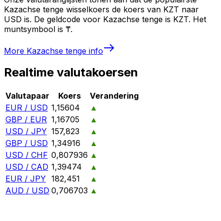
Kazachse tenge wisselkoers de koers van KZT naar
USD is. De geldcode voor Kazachse tenge is KZT. Het
muntsymbool is ₸.
More
Kazachse tenge
info
Realtime valutakoersen
Valutapaar
Koers
Verandering
EUR / USD
1,15604
▲
GBP / EUR
1,16705
▲
USD / JPY
157,823
▲
GBP / USD
1,34916
▲
USD / CHF
0,807936
▲
USD / CAD
1,39474
▲
EUR / JPY
182,451
▲
AUD / USD
0,706703
▲