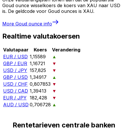
Goud ounce wisselkoers de koers van XAU naar USD
is. De geldcode voor Goud ounces is XAU.
More
Goud ounce
info
Realtime valutakoersen
Valutapaar
Koers
Verandering
EUR / USD
1,15589
▲
GBP / EUR
1,16721
▼
USD / JPY
157,825
▼
GBP / USD
1,34917
▲
USD / CHF
0,807853
▼
USD / CAD
1,39413
▼
EUR / JPY
182,428
▼
AUD / USD
0,706728
▲
Rentetarieven centrale banken