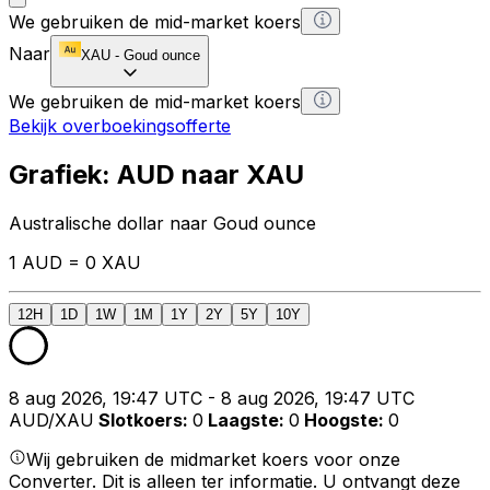
We gebruiken de mid-market koers
Naar
XAU
-
Goud ounce
We gebruiken de mid-market koers
Bekijk overboekingsofferte
Grafiek: AUD naar XAU
Australische dollar naar Goud ounce
1 AUD = 0 XAU
12H
1D
1W
1M
1Y
2Y
5Y
10Y
8 aug 2026, 19:47 UTC - 8 aug 2026, 19:47 UTC
AUD/XAU
Slotkoers
:
0
Laagste
:
0
Hoogste
:
0
Wij gebruiken de midmarket koers voor onze
Converter. Dit is alleen ter informatie. U ontvangt deze