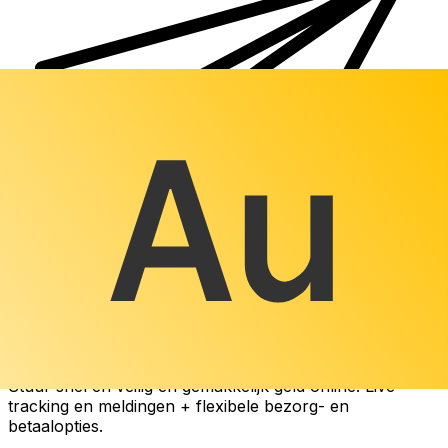
Xe Internationale Geldoverboeking
Stuur snel en veilig en gemakkelijk geld online. Live
tracking en meldingen + flexibele bezorg- en
betaalopties.