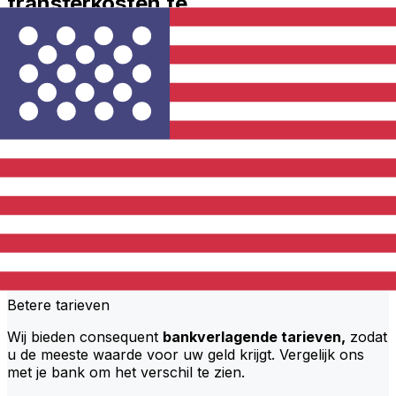
transferkosten te
{toCountryCurrencyCode} ?
Mizuho Bank kosten van internationale geldtransfers
van JPY naar USD hangen af van factoren zoals het
overboekingsbedrag. Meestal gaan grotere transfers
gepaard met lagere kosten en betere wisselkoersen.
Bekijk de vergelijkingstabel om Mizuho Bank kosten met
Xe te vergelijken.
Waarom overboeken met Xe in
plaats van met traditionele banken?
Betere tarieven
Wij bieden consequent
bankverlagende tarieven,
zodat
u de meeste waarde voor uw geld krijgt. Vergelijk ons
met je bank om het verschil te zien.