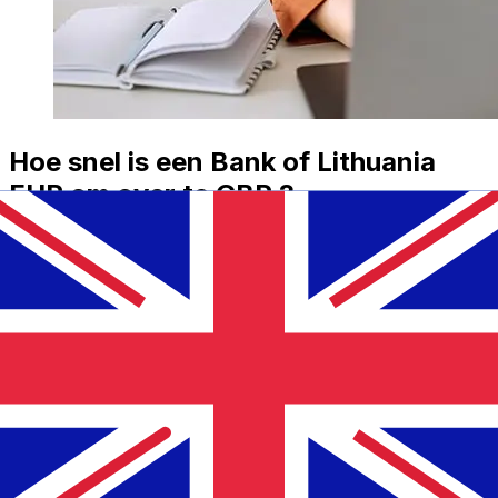
Hoe snel is een Bank of Lithuania
EUR om over te GBP ?
Bezorgtijden voor internationale overboekingen met
Bank of Lithuania van Euro Lidstaten tot Verenigd
Koninkrijk variëren afhankelijk van de betaalmethode en
het tijdstip van transacties. Internationale
bankoverschrijvingen duren meestal 1 tot 5 werkdagen.
Factoren zoals feestdagen en veiligheidscontroles
kunnen ook invloed hebben op de levering. Controleer
Lietuvos Bankas (Bank of Lithuania)de afkaptijden om
vertragingen te voorkomen.