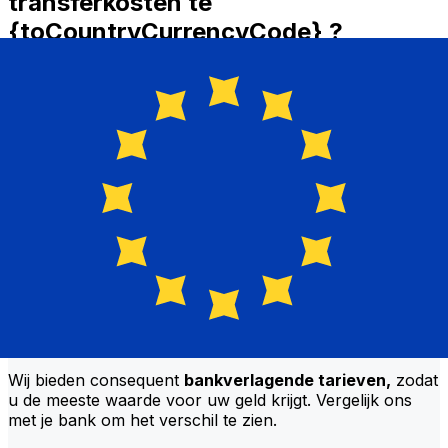
transferkosten te
{toCountryCurrencyCode} ?
Bank of Africa Kenya kosten van internationale
geldtransfers van KES naar EUR hangen af van
factoren zoals het overboekingsbedrag. Meestal gaan
grotere transfers gepaard met lagere kosten en betere
wisselkoersen. Bekijk de vergelijkingstabel om Bank of
Africa Kenya kosten met Xe te vergelijken.
Waarom overboeken met Xe in
plaats van met traditionele banken?
Betere tarieven
Wij bieden consequent
bankverlagende tarieven,
zodat
u de meeste waarde voor uw geld krijgt. Vergelijk ons
met je bank om het verschil te zien.