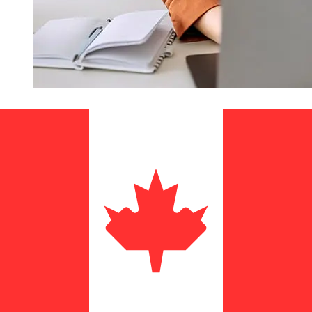
Hoe snel is een Bank Leumi ILS om
over te CAD ?
Bezorgtijden voor internationale overboekingen met
Bank Leumi van Israël tot Canada variëren afhankelijk
van de betaalmethode en het tijdstip van transacties.
Internationale bankoverschrijvingen duren meestal 1 tot
5 werkdagen. Factoren zoals feestdagen en
veiligheidscontroles kunnen ook invloed hebben op de
levering. Controleer Bank Leumi le-Israel B.Mde
afkaptijden om vertragingen te voorkomen.