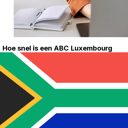
Hoe snel is een ABC Luxembourg
EUR om over te ZAR ?
Bezorgtijden voor internationale overboekingen met
ABC Luxembourg van Euro Lidstaten tot Zuid-Afrika
variëren afhankelijk van de betaalmethode en het tijdstip
van transacties. Internationale bankoverschrijvingen
duren meestal 1 tot 5 werkdagen. Factoren zoals
feestdagen en veiligheidscontroles kunnen ook invloed
hebben op de levering. Controleer Agricultural Bank of
China (Luxembourg) Branchde afkaptijden om
vertragingen te voorkomen.