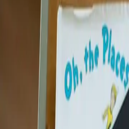
Persoonlijk
Zakelijk
Platform
NL
Inloggen
Registreren
Hulp
Download de app
Menu wisselen
Home