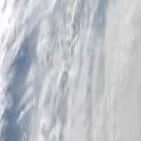
Persoonlijk
Zakelijk
Platform
NL
Inloggen
Registreren
Hulp
Download de app
Menu wisselen
Home