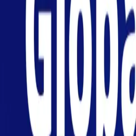
Persoonlijk
Zakelijk
Platform
NL
Inloggen
Registreren
Hulp
Download de app
Menu wisselen
Home