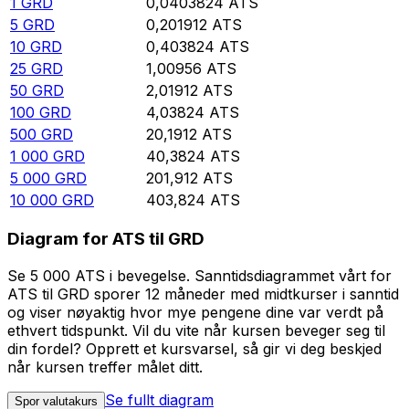
1
GRD
0,0403824
ATS
5
GRD
0,201912
ATS
10
GRD
0,403824
ATS
25
GRD
1,00956
ATS
50
GRD
2,01912
ATS
100
GRD
4,03824
ATS
500
GRD
20,1912
ATS
1 000
GRD
40,3824
ATS
5 000
GRD
201,912
ATS
10 000
GRD
403,824
ATS
Diagram for ATS til GRD
Se 5 000 ATS i bevegelse. Sanntidsdiagrammet vårt for
ATS til GRD sporer 12 måneder med midtkurser i sanntid
og viser nøyaktig hvor mye pengene dine var verdt på
ethvert tidspunkt. Vil du vite når kursen beveger seg til
din fordel? Opprett et kursvarsel, så gir vi deg beskjed
når kursen treffer målet ditt.
Se fullt diagram
Spor valutakurs