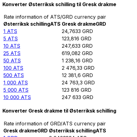
Konverter Østerriksk schilling til Gresk drakme
Rate information of ATS/GRD currency pair
Østerriksk schilling
ATS
Gresk drakme
GRD
1
ATS
24,7633
GRD
5
ATS
123,816
GRD
10
ATS
247,633
GRD
25
ATS
619,082
GRD
50
ATS
1 238,16
GRD
100
ATS
2 476,33
GRD
500
ATS
12 381,6
GRD
1 000
ATS
24 763,3
GRD
5 000
ATS
123 816
GRD
10 000
ATS
247 633
GRD
Konverter Gresk drakme til Østerriksk schilling
Rate information of GRD/ATS currency pair
Gresk drakme
GRD
Østerriksk schilling
ATS