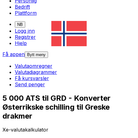
Personlig
Bedrift
Plattform
NB
Logg inn
Registrer
Hjelp
Få appen
Bytt meny
Valutaomregner
Valutadiagrammer
Få kursvarsler
Send penger
5 000 ATS til GRD - Konverter
Østerrikske schilling til Greske
drakmer
Xe-valutakalkulator