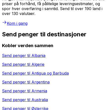
priser på forhånd, få pålitelige leveringsestimater, og
spor hver overføring i sanntid. Send til over 190 land i
over 130 valutaer.
Kom i gang
Send penger til destinasjoner
Kobler verden sammen
Send penger til
Albania
Send penger til
Algerie
Send penger til
Antigua og Barbuda
Send penger til
Argentina
Send penger til
Armenia
Send penger til
Australia
Send penger til
Østerrike