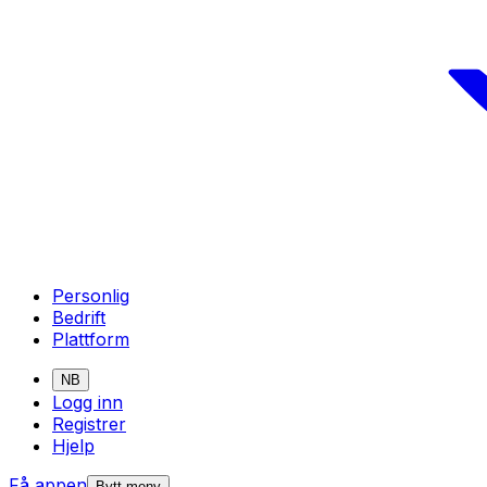
Personlig
Bedrift
Plattform
NB
Logg inn
Registrer
Hjelp
Få appen
Bytt meny