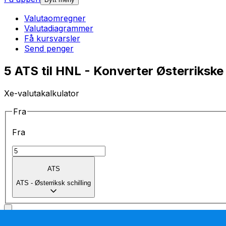
Valutaomregner
Valutadiagrammer
Få kursvarsler
Send penger
5 ATS til HNL - Konverter Østerrikske 
Xe-valutakalkulator
Fra
Fra
ATS
ATS
-
Østerriksk schilling
Til