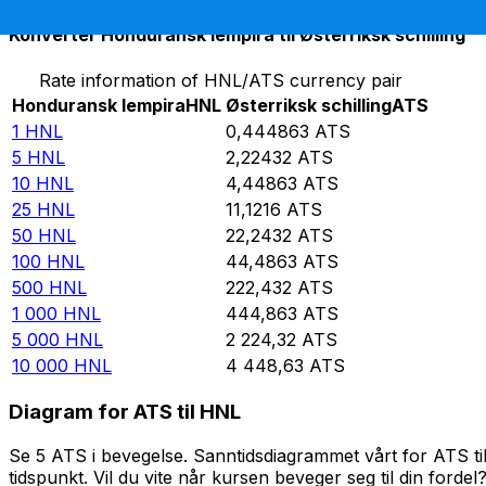
Konverter Honduransk lempira til Østerriksk schilling
Rate information of HNL/ATS currency pair
Honduransk lempira
HNL
Østerriksk schilling
ATS
1
HNL
0,444863
ATS
5
HNL
2,22432
ATS
10
HNL
4,44863
ATS
25
HNL
11,1216
ATS
50
HNL
22,2432
ATS
100
HNL
44,4863
ATS
500
HNL
222,432
ATS
1 000
HNL
444,863
ATS
5 000
HNL
2 224,32
ATS
10 000
HNL
4 448,63
ATS
Diagram for ATS til HNL
Se 5 ATS i bevegelse. Sanntidsdiagrammet vårt for ATS ti
tidspunkt. Vil du vite når kursen beveger seg til din fordel