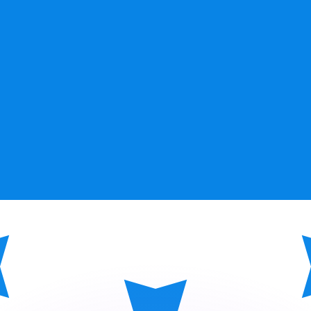
nes priser.
 er kun til informasjonsformål. Du vil ikke motta denne k