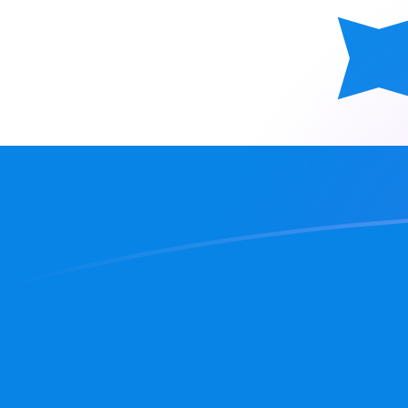
Vekslingskurser for ATS til HNL i dag
Konverter Østerriksk schilling til Honduransk lempira
Rate information of ATS/HNL currency pair
Østerriksk schilling
ATS
Honduransk lempira
HNL
1
ATS
2,24788
HNL
5
ATS
11,2394
HNL
10
ATS
22,4788
HNL
25
ATS
56,197
HNL
50
ATS
112,394
HNL
100
ATS
224,788
HNL
500
ATS
1 123,94
HNL
1 000
ATS
2 247,88
HNL
5 000
ATS
11 239,4
HNL
10 000
ATS
22 478,8
HNL