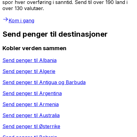
spor hver overføring i sanntid. Send til over 190 land i
over 130 valutaer.
Kom i gang
Send penger til destinasjoner
Kobler verden sammen
Send penger til
Albania
Send penger til
Algerie
Send penger til
Antigua og Barbuda
Send penger til
Argentina
Send penger til
Armenia
Send penger til
Australia
Send penger til
Østerrike