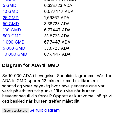
5
GMD
0,338723
ADA
10
GMD
0,677447
ADA
25
GMD
1,69362
ADA
50
GMD
3,38723
ADA
100
GMD
6,77447
ADA
500
GMD
33,8723
ADA
1 000
GMD
67,7447
ADA
5 000
GMD
338,723
ADA
10 000
GMD
677,447
ADA
Diagram for ADA til GMD
Se 10 000 ADA i bevegelse. Sanntidsdiagrammet vårt for
ADA til GMD sporer 12 måneder med midtkurser i
sanntid og viser nøyaktig hvor mye pengene dine var
verdt på ethvert tidspunkt. Vil du vite når kursen
beveger seg til din fordel? Opprett et kursvarsel, så gir vi
deg beskjed når kursen treffer målet ditt.
Se fullt diagram
Spor valutakurs