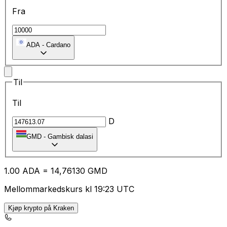
Fra
ADA
-
Cardano
Til
Til
D
GMD
-
Gambisk dalasi
1.00
ADA
=
14
,76130
GMD
Mellommarkedskurs kl 19:23 UTC
Kjøp krypto på Kraken