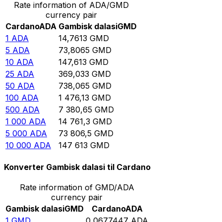
Rate information of ADA/GMD
currency pair
Cardano
ADA
Gambisk dalasi
GMD
1
ADA
14,7613
GMD
5
ADA
73,8065
GMD
10
ADA
147,613
GMD
25
ADA
369,033
GMD
50
ADA
738,065
GMD
100
ADA
1 476,13
GMD
500
ADA
7 380,65
GMD
1 000
ADA
14 761,3
GMD
5 000
ADA
73 806,5
GMD
10 000
ADA
147 613
GMD
Konverter Gambisk dalasi til Cardano
Rate information of GMD/ADA
currency pair
Gambisk dalasi
GMD
Cardano
ADA
1
GMD
0,0677447
ADA