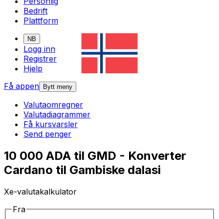
Personlig
Bedrift
Plattform
NB
Logg inn
Registrer
Hjelp
Få appen
Bytt meny
Valutaomregner
Valutadiagrammer
Få kursvarsler
Send penger
10 000 ADA til GMD - Konverter
Cardano til Gambiske dalasi
Xe-valutakalkulator
Fra