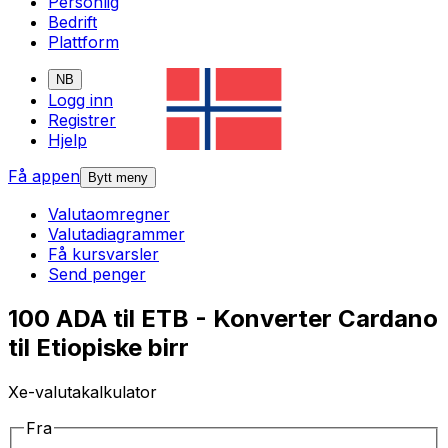
Personlig
Bedrift
Plattform
NB
Logg inn
Registrer
Hjelp
Få appen
Bytt meny
Valutaomregner
Valutadiagrammer
Få kursvarsler
Send penger
100 ADA til ETB - Konverter Cardano
til Etiopiske birr
Xe-valutakalkulator
Fra