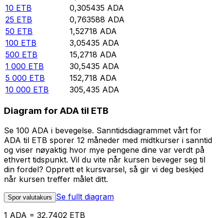
10
ETB
0,305435
ADA
25
ETB
0,763588
ADA
50
ETB
1,52718
ADA
100
ETB
3,05435
ADA
500
ETB
15,2718
ADA
1 000
ETB
30,5435
ADA
5 000
ETB
152,718
ADA
10 000
ETB
305,435
ADA
Diagram for ADA til ETB
Se 100 ADA i bevegelse. Sanntidsdiagrammet vårt for
ADA til ETB sporer 12 måneder med midtkurser i sanntid
og viser nøyaktig hvor mye pengene dine var verdt på
ethvert tidspunkt. Vil du vite når kursen beveger seg til
din fordel? Opprett et kursvarsel, så gir vi deg beskjed
når kursen treffer målet ditt.
Se fullt diagram
Spor valutakurs
1 ADA = 32,7402 ETB