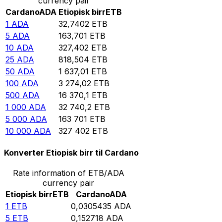
currency pair
Cardano
ADA
Etiopisk birr
ETB
1
ADA
32,7402
ETB
5
ADA
163,701
ETB
10
ADA
327,402
ETB
25
ADA
818,504
ETB
50
ADA
1 637,01
ETB
100
ADA
3 274,02
ETB
500
ADA
16 370,1
ETB
1 000
ADA
32 740,2
ETB
5 000
ADA
163 701
ETB
10 000
ADA
327 402
ETB
Konverter Etiopisk birr til Cardano
Rate information of ETB/ADA
currency pair
Etiopisk birr
ETB
Cardano
ADA
1
ETB
0,0305435
ADA
5
ETB
0,152718
ADA