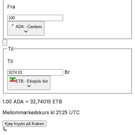
Fra
ADA
-
Cardano
Til
Til
Br
ETB
-
Etiopisk birr
1.00
ADA
=
32
,74015
ETB
Mellommarkedskurs kl 21:25 UTC
Kjøp krypto på Kraken