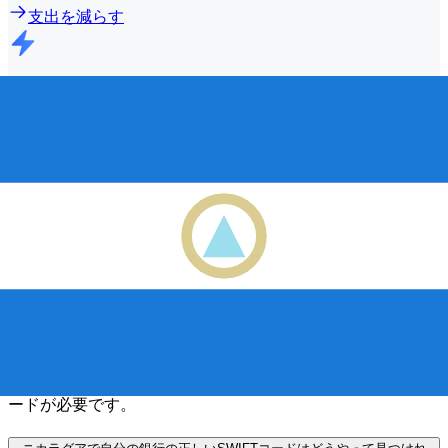
支出を減らす
より速い転送
ほとんどの転送は
同じ日に完了
します。お金に関してはタ
イミングが重要であることを理解しています。
もっと早く送れ
よくある質問
SWIFTコードとは何か、なぜ ニカラグアで必要なのでしょうか?
SWIFTコードは、BIC(銀行識別子コード)とも呼ばれ、銀行
や金融機関を識別するための国際標準です。国際送金を正確
かつ安全に送受信するには、 ニカラグア の正しいSWIFTコ
ードが必要です。