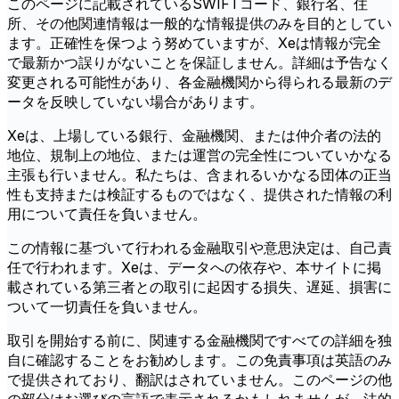
このページに記載されているSWIFTコード、銀行名、住
所、その他関連情報は一般的な情報提供のみを目的としてい
ます。正確性を保つよう努めていますが、Xeは情報が完全
で最新かつ誤りがないことを保証しません。詳細は予告なく
変更される可能性があり、各金融機関から得られる最新のデ
ータを反映していない場合があります。
Xeは、上場している銀行、金融機関、または仲介者の法的
地位、規制上の地位、または運営の完全性についていかなる
主張も行いません。私たちは、含まれるいかなる団体の正当
性も支持または検証するものではなく、提供された情報の利
用について責任を負いません。
この情報に基づいて行われる金融取引や意思決定は、自己責
任で行われます。Xeは、データへの依存や、本サイトに掲
載されている第三者との取引に起因する損失、遅延、損害に
ついて一切責任を負いません。
取引を開始する前に、関連する金融機関ですべての詳細を独
自に確認することをお勧めします。この免責事項は英語のみ
で提供されており、翻訳はされていません。このページの他