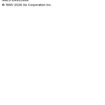
NMLS ID#920968.
© 1995-
2026
Xe Corporation Inc.