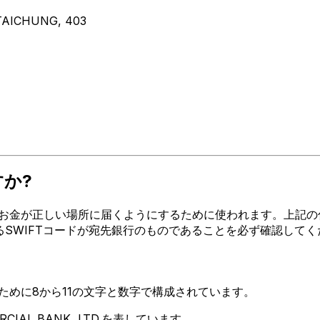
TAICHUNG, 403
すか?
が正しい場所に届くようにするために使われます。上記の住所、都市、
するSWIFTコードが宛先銀行のものであることを必ず確認して
るために8から11の文字と数字で構成されています。
CIAL BANK, LTD.を表しています